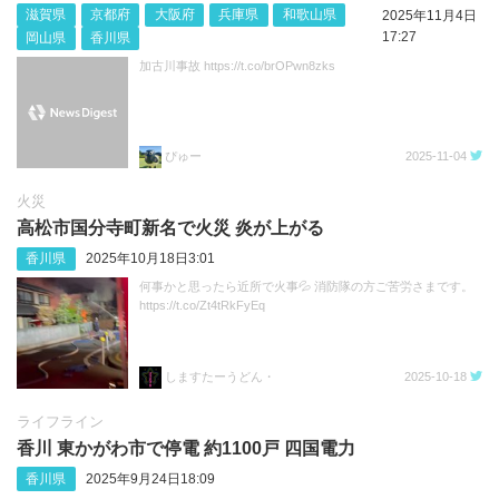
滋賀県
京都府
大阪府
兵庫県
和歌山県
2025年11月4日
17:27
岡山県
香川県
加古川事故 https://t.co/brOPwn8zks
ぴゅー
2025-11-04
火災
高松市国分寺町新名で火災 炎が上がる
香川県
2025年10月18日3:01
何事かと思ったら近所で火事💦 消防隊の方ご苦労さまです。
https://t.co/Zt4tRkFyEq
しますたーうどん・
2025-10-18
ライフライン
香川 東かがわ市で停電 約1100戸 四国電力
香川県
2025年9月24日18:09