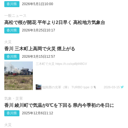
香川県
2026年5月1日10:00
一般ニュース
高松で桜が開花 平年より2日早く 高松地方気象台
香川県
2026年3月25日10:17
火災
香川 三木町上高岡で火災 煙上がる
香川県
2026年3月15日12:57
三木町で火災 https://t.co/xpi8j448GV
饂飩懸の光軍（輝） TURBO type Ｄ🐈️
2026-03-15
気象・災害
香川 綾川町で気温が0℃を下回る 県内今季初の冬日に
香川県
2025年12月6日1:12
火災