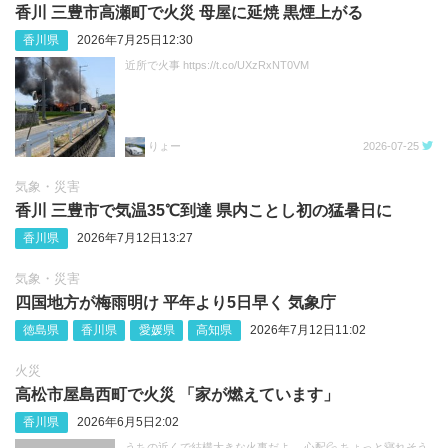
香川 三豊市高瀬町で火災 母屋に延焼 黒煙上がる
香川県
2026年7月25日12:30
近所で火事 https://t.co/UXzRxNT0VM
りょー
2026-07-25
気象・災害
香川 三豊市で気温35℃到達 県内ことし初の猛暑日に
香川県
2026年7月12日13:27
気象・災害
四国地方が梅雨明け 平年より5日早く 気象庁
徳島県
香川県
愛媛県
高知県
2026年7月12日11:02
火災
高松市屋島西町で火災 「家が燃えています」
香川県
2026年6月5日2:02
うちの近くで結構大きな火事だよ、 心配💦 ちょっと寝れそう