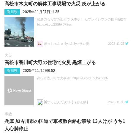
高松市木太町の解体工事現場で火災 炎が上がる
香川県
2025年11月27日11:35
松島のもち吉の近くで 火事や！ セブンイレブンの横 #高松市
https://t.co/2SSbkJF2uc
ほっしゃん‎☺︎ 6y♀& 3y♂サレ妻
2025-11-27
火災
高松市香川町大野の住宅で火災 黒煙上がる
香川県
2025年11月5日6:52
高松市香川町で火事や‼️ https://t.co/gHpQ5k60yN
⌘すっとんだ次郎【うどん県】
2025-11-05
事故
兵庫 加古川市の国道で車複数台絡む事故 13人けが うち1
人心肺停止