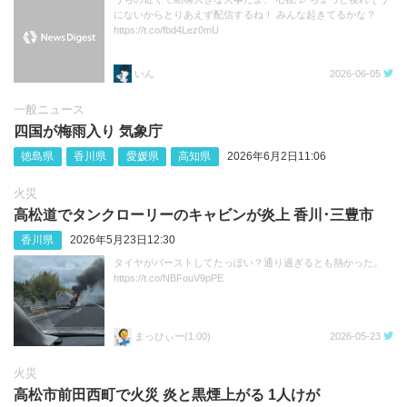
にないからとりあえず配信するね！ みんな起きてるかな？
https://t.co/fbd4Lez0mU
いん
2026-06-05
一般ニュース
四国が梅雨入り 気象庁
徳島県
香川県
愛媛県
高知県
2026年6月2日11:06
火災
高松道でタンクローリーのキャビンが炎上 香川･三豊市
香川県
2026年5月23日12:30
タイヤがバーストしてたっぽい？通り過ぎるとも熱かった。
https://t.co/NBFouV9pPE
まっひぃー(1.00)
2026-05-23
火災
高松市前田西町で火災 炎と黒煙上がる 1人けが