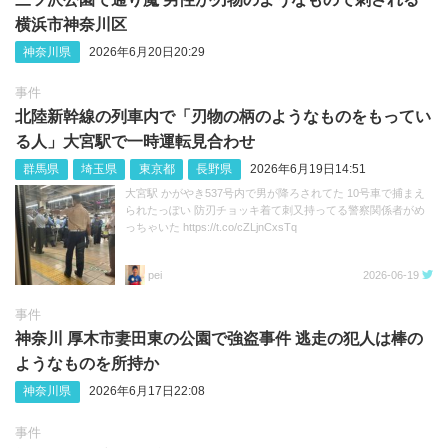
横浜市神奈川区
神奈川県
2026年6月20日20:29
事件
北陸新幹線の列車内で「刃物の柄のようなものをもってい
る人」大宮駅で一時運転見合わせ
群馬県
埼玉県
東京都
長野県
2026年6月19日14:51
大宮駅 かがやき537号内で男が降ろされてた 10号車で捕まえ
られたっぽい 防刃チョッキ着て刺又持ってる警察関係者がめ
っちゃいた https://t.co/cZLjnCxsTq
pei
2026-06-19
事件
神奈川 厚木市妻田東の公園で強盗事件 逃走の犯人は棒の
ようなものを所持か
神奈川県
2026年6月17日22:08
事件