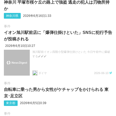
神奈川 平塚市桜ケ丘の路上で強盗 逃走の犯人は刃物所持
か
神奈川県
2026年6月16日1:33
事件
イオン旭川駅前店に「爆弾仕掛けといた」SNSに犯行予告
が投稿される
2026年6月10日10:27
旭川駅前イオン四階小型爆弾仕掛けといた 今日午前中に爆破
する🧨🧨🧨
ダイヤ
2026-06-10
事件
自転車に乗った男から女性がケチャップをかけられる 東
京‪･‬足立区
東京都
2026年6月5日0:39
事件