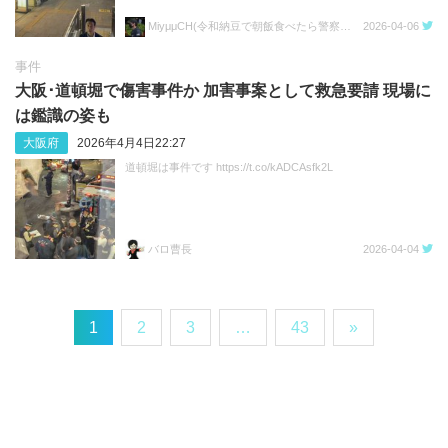
MiyμμCH(令和納豆で朝飯食べたら警察呼ばれた人)
2026-04-06
事件
大阪･道頓堀で傷害事件か 加害事案として救急要請 現場に
は鑑識の姿も
大阪府
2026年4月4日22:27
道頓堀は事件です https://t.co/kADCAsfk2L
バロ曹長
2026-04-04
1
2
3
…
43
»