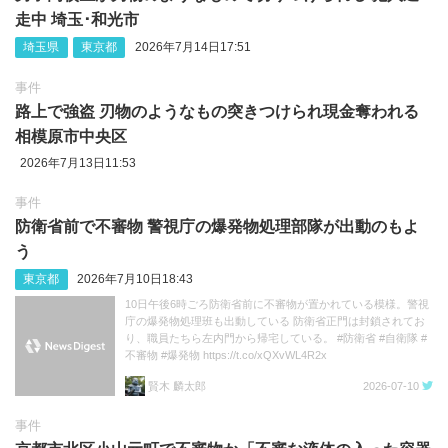
走中 埼玉‪･‬和光市
埼玉県
東京都
2026年7月14日17:51
事件
路上で強盗 刃物のようなもの突きつけられ現金奪われる
相模原市中央区
2026年7月13日11:53
事件
防衛省前で不審物 警視庁の爆発物処理部隊が出動のもよ
う
東京都
2026年7月10日18:43
10日午後6時ごろ防衛省前に不審物が置かれている模様。警視
庁の爆発物処理班も出動している 防衛省正門は封鎖されてお
り、職員たちら左内門から帰宅している。 #防衛省 #自衛隊 #
不審物 #爆発物 https://t.co/xQXvWL4R2x
賢木 麟太郎
2026-07-10
事件