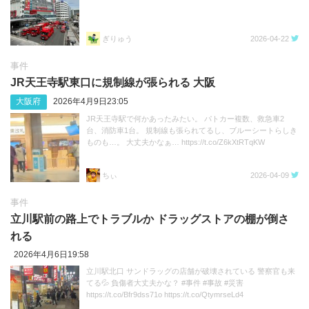
ぎりゅう
2026-04-22
事件
JR天王寺駅東口に規制線が張られる 大阪
大阪府
2026年4月9日23:05
JR天王寺駅で何かあったみたい。 パトカー複数、救急車2
台、消防車1台。 規制線も張られてるし、ブルーシートらしき
ものも…。 大丈夫かなぁ… https://t.co/Z6kXtRTqKW
ちぃ
2026-04-09
事件
立川駅前の路上でトラブルか ドラッグストアの棚が倒さ
れる
2026年4月6日19:58
立川駅北口 サンドラッグの店舗が破壊されている 警察官も来
てる💦 負傷者大丈夫かな？ #事件 #事故 #災害
https://t.co/Bfr9dss71o https://t.co/QtymrseLd4