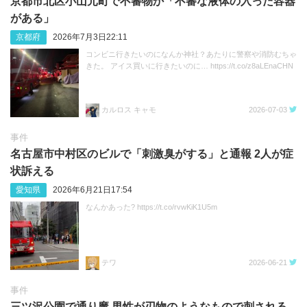
京都市北区小山元町で不審物か「不審な液体の入った容器
がある」
京都府
2026年7月3日22:11
コンビニ行きたいのになんか神社？あたりに警察や消防むちゃ
きた。 アイス買いに行きたいのに… https://t.co/z8aLEnaCHN
カルロス キャモ
2026-07-03
事件
名古屋市中村区のビルで「刺激臭がする」と通報 2人が症
状訴える
愛知県
2026年6月21日17:54
なんかあった? https://t.co/rvwKiK1U5m
テワ
2026-06-21
事件
三ツ沢公園で通り魔 男性が刃物のようなもので刺される