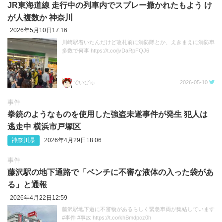
JR東海道線 走行中の列車内でスプレー撒かれたもよう け
が人複数か 神奈川
2026年5月10日17:16
川崎駅着いたんだけど改札前に消防隊とか、えきまえに消防車
多数で何事 https://t.co/jvDaRpFQJ6
でいびゅ
2026-05-10
事件
拳銃のようなものを使用した強盗未遂事件が発生 犯人は
逃走中 横浜市戸塚区
神奈川県
2026年4月29日18:06
事件
藤沢駅の地下通路で「ベンチに不審な液体の入った袋があ
る」と通報
2026年4月22日12:59
藤沢駅地下道に不審物があるらしく緊急車両が集結しています
#事件 #事故 https://t.co/khBmdpcz0h