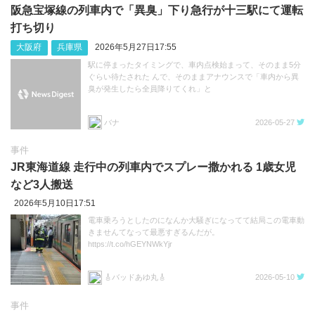
阪急宝塚線の列車内で「異臭」下り急行が十三駅にて運転
打ち切り
大阪府
兵庫県
2026年5月27日17:55
駅に停まったタイミングで、車内点検始まって、そのまま5分
ぐらい待たされた んで、そのままアナウンスで「車内から異
臭が発生したら全員降りてくれ」と
バナ
2026-05-27
事件
JR東海道線 走行中の列車内でスプレー撒かれる 1歳女児
など3人搬送
2026年5月10日17:51
電車乗ろうとしたのになんか大騒ぎになってて結局この電車動
きませんてなって最悪すぎるんだが。
https://t.co/hGEYNWkYjr
🎸バッドあゆ丸🎸
2026-05-10
事件