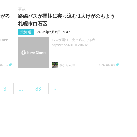
事故
上がる
路線バスが電柱に突っ込む 1人けがのもよう
札幌市白石区
北海道
2026年5月8日19:47
De9BB
バスが電柱に突っ込んでる😳
https://t.co/NzC0R9to0V
05-16
ゆかりん＠
2026-05-08
3
…
83
»