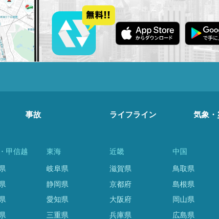
事故
ライフライン
気象・
・甲信越
東海
近畿
中国
県
岐阜県
滋賀県
鳥取県
県
静岡県
京都府
島根県
県
愛知県
大阪府
岡山県
県
三重県
兵庫県
広島県