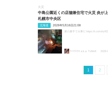
火災
中島公園近くの店舗兼住宅で火災 炎が
札幌市中央区
北海道
2026年5月16日21:08
家の裏手で火事だ https://t.co/rohzK
ｻｲﾄｳﾄﾓｷ a.k.a. TxMxK
2026-
1
2