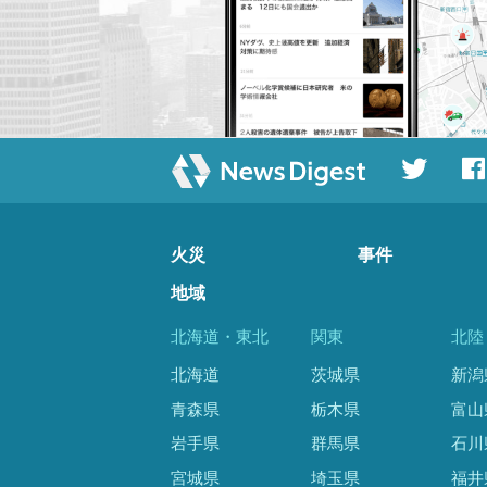
火災
事件
地域
北海道・東北
関東
北陸
北海道
茨城県
新潟
青森県
栃木県
富山
岩手県
群馬県
石川
宮城県
埼玉県
福井