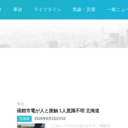
件
事故
ライフライン
気象・災害
一般ニュ
事故
函館市電が人と接触 1人意識不明 北海道
北海道
2026年8月2日23:52
「こりゃ…マズイんでないかい？」 #函館市