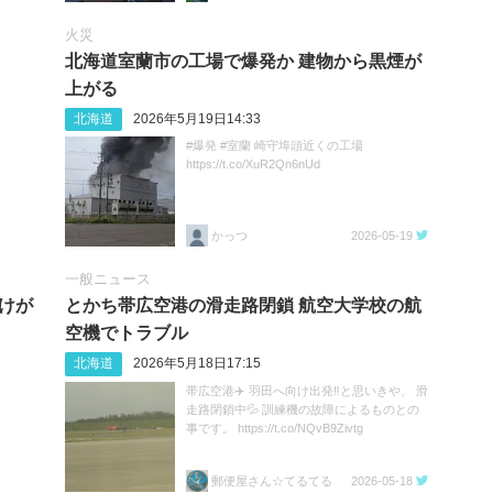
火災
北海道室蘭市の工場で爆発か 建物から黒煙が
上がる
北海道
2026年5月19日14:33
#爆発 #室蘭 崎守埠頭近くの工場
https://t.co/XuR2Qn6nUd
かっつ
2026-05-19
一般ニュース
人けが
とかち帯広空港の滑走路閉鎖 航空大学校の航
空機でトラブル
北海道
2026年5月18日17:15
帯広空港✈️ 羽田へ向け出発‼️と思いきや、 滑
走路閉鎖中💦 訓練機の故障によるものとの
事です。 https://t.co/NQvB9Zivtg
郵便屋さん☆てるてる
2026-05-18