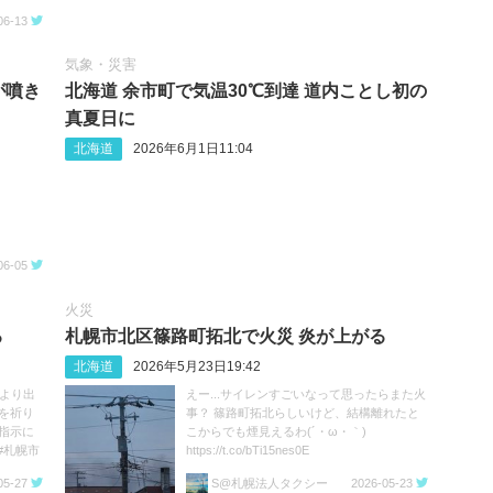
06-13
気象・災害
が噴き
北海道 余市町で気温30℃到達 道内ことし初の
真夏日に
北海道
2026年6月1日11:04
06-05
火災
る
札幌市北区篠路町拓北で火災 炎が上がる
北海道
2026年5月23日19:42
家より出
えー...サイレンすごいなって思ったらまた火
を祈り
事？ 篠路町拓北らしいけど、結構離れたと
指示に
こからでも煙見えるわ(´・ω・｀)
#札幌市
https://t.co/bTi15nes0E
05-27
S@札幌法人タクシー
2026-05-23