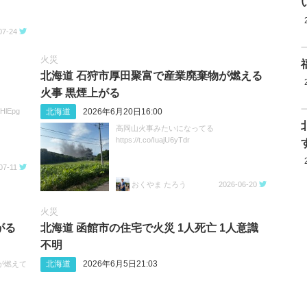
07-24
火災
北海道 石狩市厚田聚富で産業廃棄物が燃える
火事 黒煙上がる
北海道
2026年6月20日16:00
HlEpg
高岡山火事みたいになってる
https://t.co/IuajU6yTdr
07-11
おくやま たろう
2026-06-20
火災
がる
北海道 函館市の住宅で火災 1人死亡 1人意識
不明
北海道
2026年6月5日21:03
が燃えて