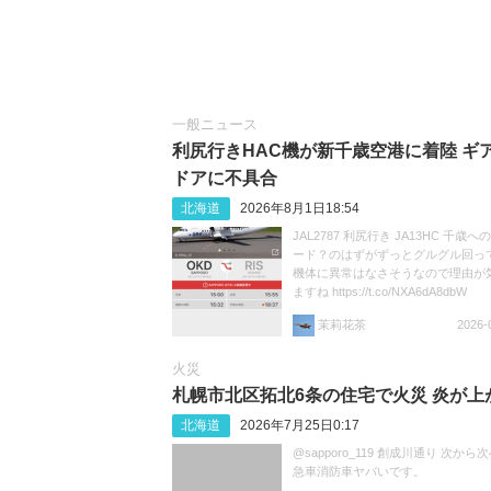
一般ニュース
利尻行きHAC機が新千歳空港に着陸 ギ
ドアに不具合
北海道
2026年8月1日18:54
JAL2787 利尻行き JA13HC 千歳
ード？のはずがずっとグルグル回ってま
機体に異常はなさそうなので理由が
ますね https://t.co/NXA6dA8dbW
茉莉花茶
2026-
火災
札幌市北区拓北6条の住宅で火災 炎が上
北海道
2026年7月25日0:17
@sapporo_119 創成川通り 次から
急車消防車ヤバいです。