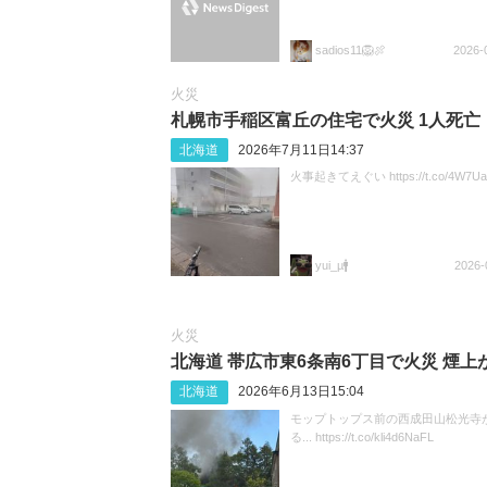
sadios11🦁🍖
2026-
火災
札幌市手稲区富丘の住宅で火災 1人死亡
北海道
2026年7月11日14:37
火事起きてえぐい https://t.co/4W7Ua
yui_µ🚹
2026-
火災
北海道 帯広市東6条南6丁目で火災 煙上
北海道
2026年6月13日15:04
モップトップス前の西成田山松光寺
る... https://t.co/kli4d6NaFL