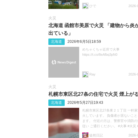
ひで
2026-
火災
北海道 函館市美原で火災 「建物から炎
出ている」
北海道
2026年6月5日18:59
めちゃくちゃ近所で火事
https://t.co/8eAfbq3pN0
Ray
2026-
火災
札幌市東区北27条の住宅で火災 煙上が
北海道
2026年5月27日19:43
札幌市東区北27条東２１丁目 一軒
火しています。 負傷者が居ないこと
ます。 付近の方は、警察官や消防の
従い ご通行ください。 #火事 #火災 
#札幌市東区 https://t.co/T5W6sKojd2
徒然日記
2026-