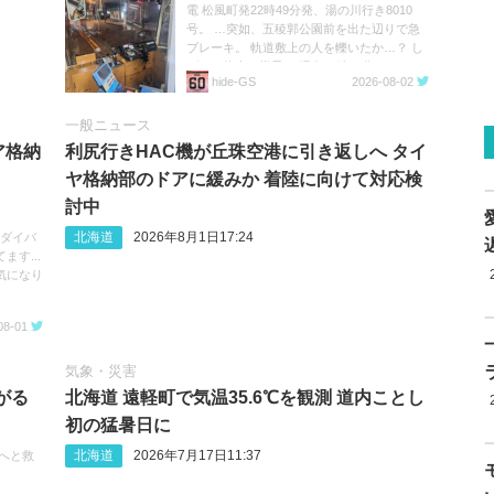
電 松風町発22時49分発、湯の川行き8010
号。 …突如、五稜郭公園前を出た辺りで急
ブレーキ。 軌道敷上の人を轢いたか…？ し
ばらく停車の様子。 現在23時20分。
hide‐GS
2026-08-02
https://t.co/05MHqV1wVQ
一般ニュース
ア格納
利尻行きHAC機が丘珠空港に引き返しへ タイ
ヤ格納部のドアに緩みか 着陸に向けて対応検
討中
北海道
2026年8月1日17:24
へのダイバ
す...
気になり
08-01
気象・災害
がる
北海道 遠軽町で気温35.6℃を観測 道内ことし
初の猛暑日に
北海道
2026年7月17日11:37
次へと救