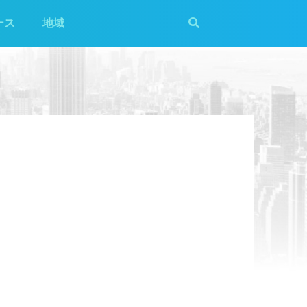
ース
地域