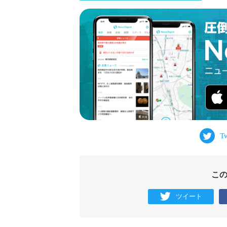
こ
ツイート