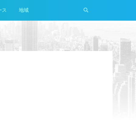
ース
地域