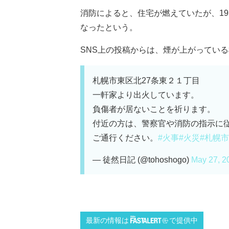
消防によると、住宅が燃えていたが、1
なったという。
SNS上の投稿からは、煙が上がっている様
札幌市東区北27条東２１丁目
一軒家より出火しています。
負傷者が居ないことを祈ります。
付近の方は、警察官や消防の指示に
ご通行ください。
#火事
#火災
#札幌市
— 徒然日記 (@tohoshogo)
May 27, 2
最新の情報は
で提供中