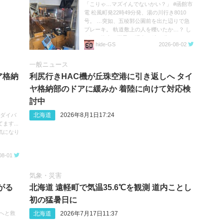
「こりゃ…マズイんでないかい？」 #函館市
電 松風町発22時49分発、湯の川行き8010
号。 …突如、五稜郭公園前を出た辺りで急
ブレーキ。 軌道敷上の人を轢いたか…？ し
ばらく停車の様子。 現在23時20分。
hide‐GS
2026-08-02
https://t.co/05MHqV1wVQ
一般ニュース
ア格納
利尻行きHAC機が丘珠空港に引き返しへ タイ
ヤ格納部のドアに緩みか 着陸に向けて対応検
討中
北海道
2026年8月1日17:24
へのダイバ
す...
気になり
08-01
気象・災害
がる
北海道 遠軽町で気温35.6℃を観測 道内ことし
初の猛暑日に
北海道
2026年7月17日11:37
次へと救