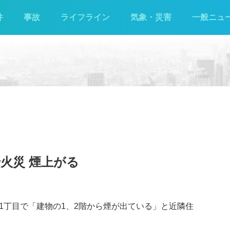
件
事故
ライフライン
気象・災害
一般ニュ
火災 煙上がる
東21丁目で「建物の1、2階から煙が出ている」と近隣住