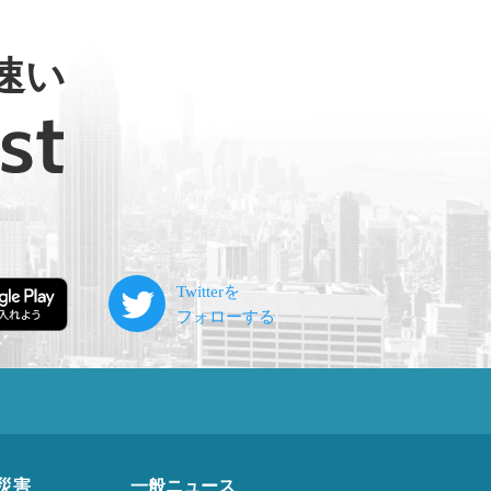
速い
災害
一般ニュース