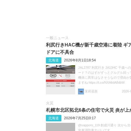
一般ニュース
利尻行きHAC機が新千歳空港に着陸 ギ
ドアに不具合
北海道
2026年8月1日18:54
JAL2787 利尻行き JA13HC 千歳
ード？のはずがずっとグルグル回ってま
機体に異常はなさそうなので理由が
ますね https://t.co/NXA6dA8dbW
茉莉花茶
2026-
火災
札幌市北区拓北6条の住宅で火災 炎が上
北海道
2026年7月25日0:17
@sapporo_119 創成川通り 次から
急車消防車ヤバいです。