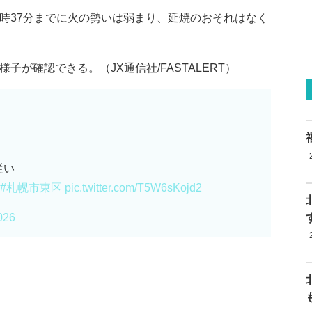
9時37分までに火の勢いは弱まり、延焼のおそれはなく
子が確認できる。（JX通信社/FASTALERT）
従い
#札幌市東区
pic.twitter.com/T5W6sKojd2
026