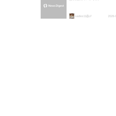
sadios11🦁🍖
2026-