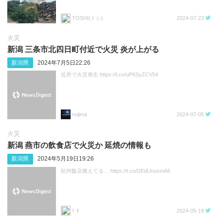
TOSHI(トシ)
2024-07-23
火災
新潟 三条市北四日町付近で火災 炎が上がる
新潟県
2024年7月5日22:26
近所で火災発生 https://t.co/uP6SyZCV54
nojima
2024-07-05
火災
新潟 燕市の飲食店で火災か 延焼の情報も
新潟県
2024年5月19日19:26
杭州飯店燃えてる… https://t.co/DEdUnusmA6
ﾄ ﾓ
2024-05-19