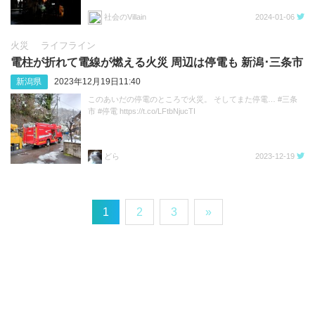
社会のVillain
2024-01-06
火災
ライフライン
電柱が折れて電線が燃える火災 周辺は停電も 新潟･三条市
新潟県
2023年12月19日11:40
このあいだの停電のところで火災。 そしてまた停電… #三条
市 #停電 https://t.co/LFtbNjucTI
どら
2023-12-19
1
2
3
»