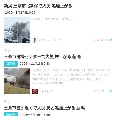
新潟 三条市北新保で火災 黒煙上がる
2026年1月27日10:09
火事！？ https://t.co/PU4ftqOE4l
Mr.ウェットスーツ
2026-01-27
火災
三条市清掃センターで火災 煙上がる 新潟
新潟県
2025年11月13日9:38
【清掃センターごみ受入停止のお知らせ】 現在、清掃センタ
ーで火災が発生したため、ごみの受入を一時停止しています
復旧の目処が立ちましたら、再開のお知らせをします。
https://t.co/S14dT2HPDk
三条市役所
2025-11-13
火災
三条市役所近くで火災 炎と黒煙上がる 新潟
新潟県
2025年7月19日16:59