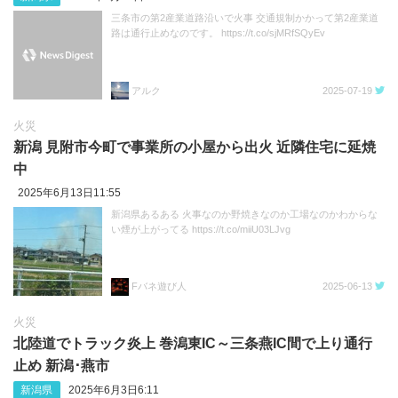
三条市の第2産業道路沿いで火事 交通規制かかって第2産業道
路は通行止めなのです。 https://t.co/sjMRfSQyEv
アルク
2025-07-19
火災
新潟 見附市今町で事業所の小屋から出火 近隣住宅に延焼
中
2025年6月13日11:55
新潟県あるある 火事なのか野焼きなのか工場なのかわからな
い煙が上がってる https://t.co/miiU03LJvg
Fバネ遊び人
2025-06-13
火災
北陸道でトラック炎上 巻潟東IC～三条燕IC間で上り通行
止め 新潟･燕市
新潟県
2025年6月3日6:11