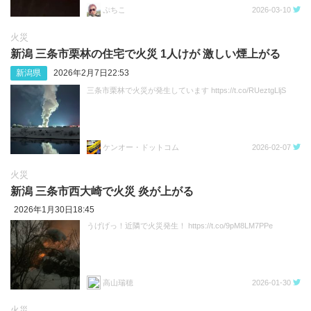
ぷちこ
2026-03-10
火災
新潟 三条市栗林の住宅で火災 1人けが 激しい煙上がる
新潟県
2026年2月7日22:53
三条市栗林で火災が発生しています https://t.co/RUeztgLljS
ケンオー・ドットコム
2026-02-07
火災
新潟 三条市西大崎で火災 炎が上がる
2026年1月30日18:45
うげげっ！近隣で火災発生！ https://t.co/9pM8LM7PPe
高山瑞穂
2026-01-30
火災