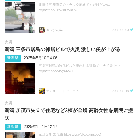
北陸道三条燕ICでトラック燃えてんだけどwww
https://t.co/1rW3nPWm7C
ゆっぴん🐳
2025-06-03
火災
新潟 三条市居島の雑居ビルで火災 激しい炎が上がる
新潟県
2025年5月10日4:06
三条市居島の竹武ビルと思われる建物で、火災炎上中
https://t.co/VvtVy6KVSl
ケンオー・ドットコム
2025-05-10
火災
新潟 加茂市矢立で住宅など3棟が全焼 高齢女性を病院に搬
送
新潟県
2025年1月1日12:17
元旦火事 加茂市 https://t.co/dKpqxmsooQ