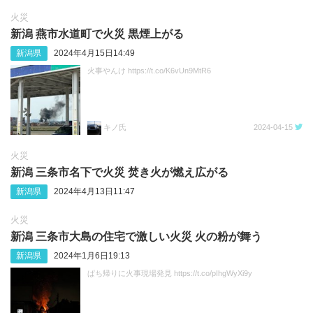
火災
新潟 燕市水道町で火災 黒煙上がる
新潟県
2024年4月15日14:49
火事やんけ https://t.co/K6vUn9MtR6
キノ氏
2024-04-15
火災
新潟 三条市名下で火災 焚き火が燃え広がる
新潟県
2024年4月13日11:47
火災
新潟 三条市大島の住宅で激しい火災 火の粉が舞う
新潟県
2024年1月6日19:13
ぱち帰りに火事現場発見 https://t.co/pIhgWyXi9y