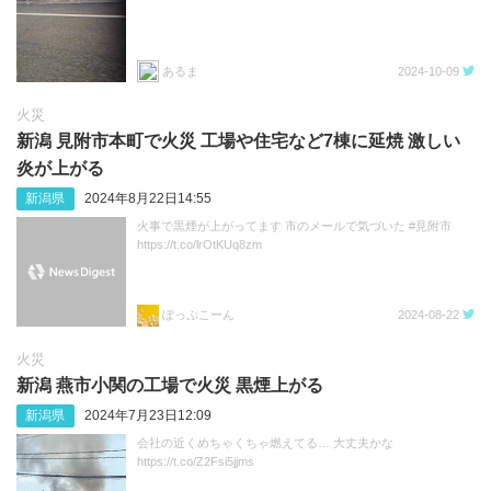
あるま
2024-10-09
火災
新潟 見附市本町で火災 工場や住宅など7棟に延焼 激しい
炎が上がる
新潟県
2024年8月22日14:55
火事で黒煙が上がってます 市のメールで気づいた #見附市
https://t.co/lrOtKUq8zm
ぽっぷこーん
2024-08-22
火災
新潟 燕市小関の工場で火災 黒煙上がる
新潟県
2024年7月23日12:09
会社の近くめちゃくちゃ燃えてる… 大丈夫かな
https://t.co/Z2Fsi5jjms