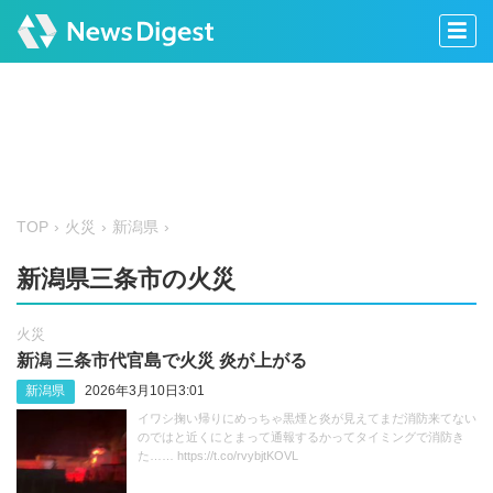
TOP
火災
新潟県
新潟県三条市の火災
火災
新潟 三条市代官島で火災 炎が上がる
新潟県
2026年3月10日3:01
イワシ掬い帰りにめっちゃ黒煙と炎が見えてまだ消防来てない
のではと近くにとまって通報するかってタイミングで消防き
た…… https://t.co/rvybjtKOVL