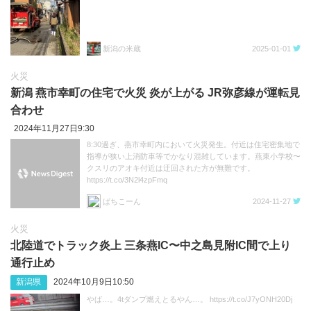
新潟の米蔵
2025-01-01
火災
新潟 燕市幸町の住宅で火災 炎が上がる JR弥彦線が運転見
合わせ
2024年11月27日9:30
8:30過ぎ、燕市幸町内において火災発生。付近は住宅密集地で
指導が狭い上消防車等でかなり混雑しています。燕東小学校〜
クスリのアオキ付近は迂回された方が無難です。
https://t.co/3N2l4zpFmq
ばちこーん
2024-11-27
火災
北陸道でトラック炎上 三条燕IC〜中之島見附IC間で上り
通行止め
新潟県
2024年10月9日10:50
やば…。4tダンプ燃えとるやん…。 https://t.co/J7yONH20Dj