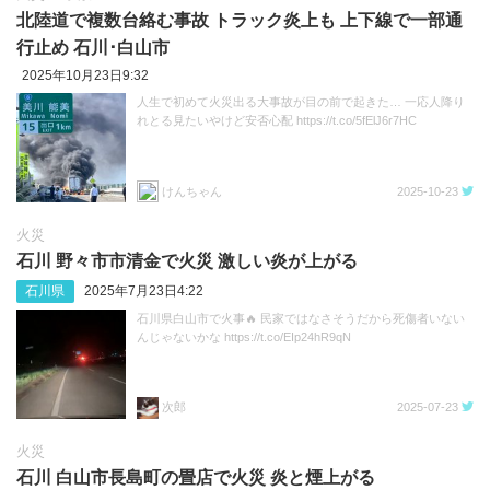
北陸道で複数台絡む事故 トラック炎上も 上下線で一部通
行止め 石川･白山市
2025年10月23日9:32
人生で初めて火災出る大事故が目の前で起きた… 一応人降り
れとる見たいやけど安否心配 https://t.co/5fElJ6r7HC
けんちゃん
2025-10-23
火災
石川 野々市市清金で火災 激しい炎が上がる
石川県
2025年7月23日4:22
石川県白山市で火事🔥 民家ではなさそうだから死傷者いない
んじゃないかな https://t.co/EIp24hR9qN
次郎
2025-07-23
火災
石川 白山市長島町の畳店で火災 炎と煙上がる