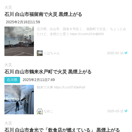
火災
石川 白山市福留南で火災 黒煙上がる
2025年2月16日11:59
石川県、白山市、国道８号近く。 福留町で火災。 ちょっとみ
たけど、全焼だと思う https://t.co/mJXJnljKKN
くはちゃん
2025-02-16
火災
石川 白山市鶴来水戸町で火災 黒煙上がる
石川県
2025年2月11日7:49
鶴来で火事 https://t.co/STii3ieRa9
なめこ
2025-02-11
火災
石川 白山市倉光で「飲食店が燃えている」 黒煙上がる