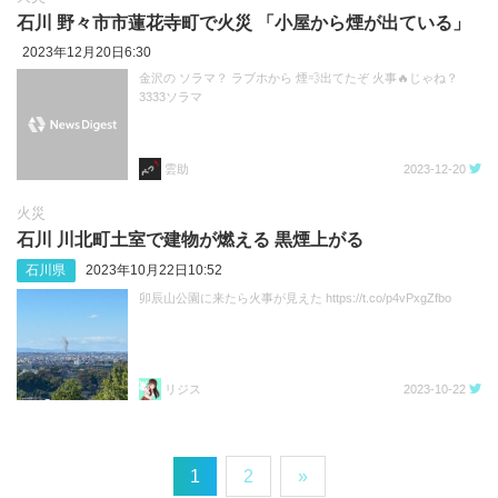
石川 野々市市蓮花寺町で火災 「小屋から煙が出ている」
2023年12月20日6:30
金沢の ソラマ？ ラブホから 煙💨出てたぞ 火事🔥じゃね？
3333ソラマ
雲助
2023-12-20
火災
石川 川北町土室で建物が燃える 黒煙上がる
石川県
2023年10月22日10:52
卯辰山公園に来たら火事が見えた https://t.co/p4vPxgZfbo
リジス
2023-10-22
1
2
»