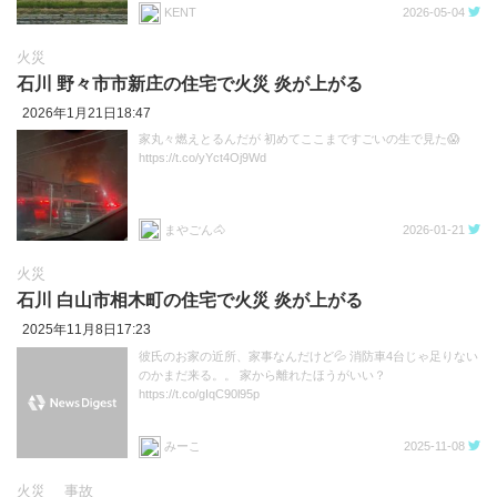
KENT
2026-05-04
火災
石川 野々市市新庄の住宅で火災 炎が上がる
2026年1月21日18:47
家丸々燃えとるんだが 初めてここまですごいの生で見た😱
https://t.co/yYct4Oj9Wd
まやごん🐴
2026-01-21
火災
石川 白山市相木町の住宅で火災 炎が上がる
2025年11月8日17:23
彼氏のお家の近所、家事なんだけど💦 消防車4台じゃ足りない
のかまだ来る。。 家から離れたほうがいい？
https://t.co/gIqC90l95p
みーこ
2025-11-08
火災
事故