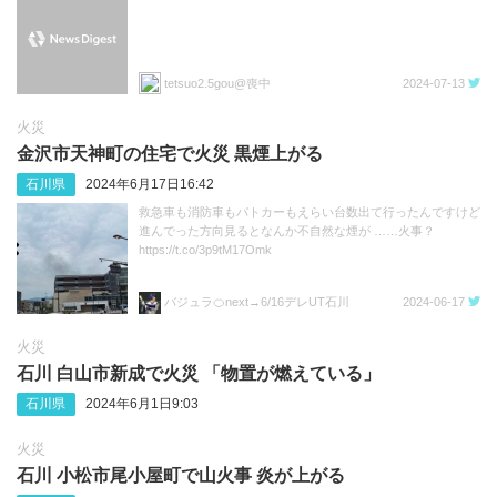
tetsuo2.5gou@喪中
2024-07-13
火災
金沢市天神町の住宅で火災 黒煙上がる
石川県
2024年6月17日16:42
救急車も消防車もパトカーもえらい台数出て行ったんですけど
進んでった方向見るとなんか不自然な煙が ……火事？
https://t.co/3p9tM17Omk
バジュラ🍊next→6/16デレUT石川
2024-06-17
火災
石川 白山市新成で火災 「物置が燃えている」
石川県
2024年6月1日9:03
火災
石川 小松市尾小屋町で山火事 炎が上がる