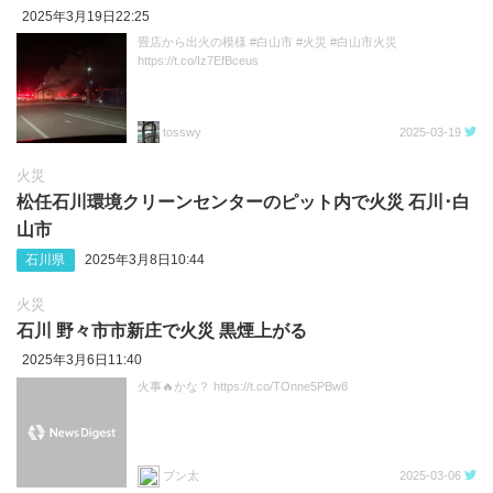
2025年3月19日22:25
畳店から出火の模様 #白山市 #火災 #白山市火災
https://t.co/Iz7EfBceus
tosswy
2025-03-19
火災
松任石川環境クリーンセンターのピット内で火災 石川･白
山市
石川県
2025年3月8日10:44
火災
石川 野々市市新庄で火災 黒煙上がる
2025年3月6日11:40
火事🔥かな？ https://t.co/TOnne5PBw8
ブン太
2025-03-06