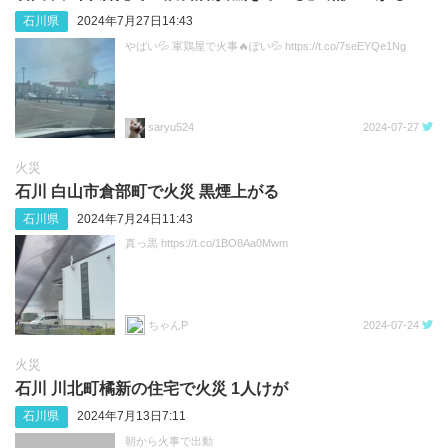
石川県
2024年7月27日14:43
やばい💦 軍鶏屋で火事🔥ぽい💦 https://t.co/7seEYQe1Ng
saryu524
2024-07-27
火災
石川 白山市倉部町で火災 黒煙上がる
石川県
2024年7月24日11:43
真っ黒 https://t.co/1BO8Aa0Mwm
ちゃんP
2024-07-24
火災
石川 川北町橘新の住宅で火災 1人けが
石川県
2024年7月13日7:11
朝から火事で出動