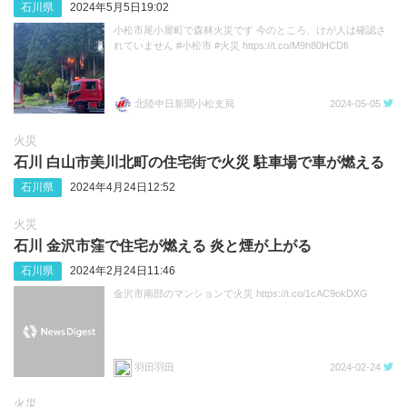
石川県
2024年5月5日19:02
小松市尾小屋町で森林火災です 今のところ、けが人は確認さ
れていません #小松市 #火災 https://t.co/M9h80HCDfi
北陸中日新聞小松支局
2024-05-05
火災
石川 白山市美川北町の住宅街で火災 駐車場で車が燃える
石川県
2024年4月24日12:52
火災
石川 金沢市窪で住宅が燃える 炎と煙が上がる
石川県
2024年2月24日11:46
金沢市南部のマンションで火災 https://t.co/1cAC9okDXG
羽田羽田
2024-02-24
火災