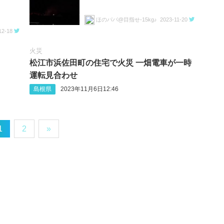
ほのパパ@目指せ-15kg♪
2023-11-20
12-18
火災
松江市浜佐田町の住宅で火災 一畑電車が一時
運転見合わせ
島根県
2023年11月6日12:46
1
2
»