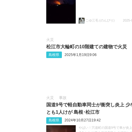
こゆ三毛 (のんびり)
2025-
火災
松江市大輪町の10階建ての建物で火災
島根県
2025年1月19日9:06
火災
事故
国道9号で軽自動車同士が衝突し炎上 少
とも1人けが 島根･松江市
島根県
2024年10月27日19:42
やばい！宍道町の国道9号で車が炎