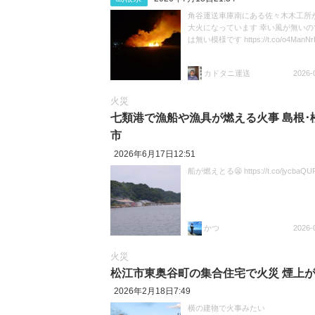
角谷運送車庫南にある佐々木木工所
大火になっています 幸い風が無いの
は無い模様です https://t.co/o4ManNr
カドタニ運送
2026-
火災
七類港で漁船や漁具が燃える火事 島根･
市
2026年6月17日12:51
船が燃えとる😫 https://t.co/jycbaQU
かつ
2026-
火災
松江市東奥谷町の集合住宅で火災 煙上
2026年2月18日7:49
横の建物で火事みたい