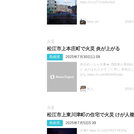
https://t.co/T7xNohv4y6
hime sin
2026-
火災
松江市上本庄町で火災 炎が上がる
島根県
2025年7月30日11:08
本庄めっちゃ火事🔥 消防車が来始
ど 火のまわりがすごく早い 草焼き
かな https://t.co/nI85SHOsAp
灰人
2025-
火災
松江市上東川津町の住宅で火災 けが人
島根県
2025年7月5日5:39
火事‼️ https://t.co/QYRSTVlORw