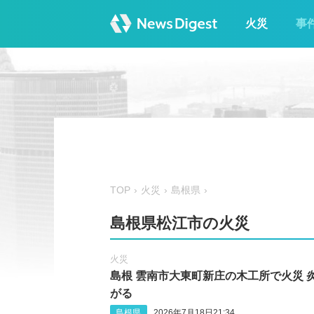
火災
事
TOP
火災
島根県
島根県松江市の火災
火災
島根 雲南市大東町新庄の木工所で火災 
がる
島根県
2026年7月18日21:34