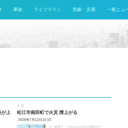
件
事故
ライフライン
気象・災害
一般ニュ
火災
炎が上
松江市南田町で火災 煙上がる
2026年7月12日10:15
また家事？！ https://t.co/Kwq0ldkSHv