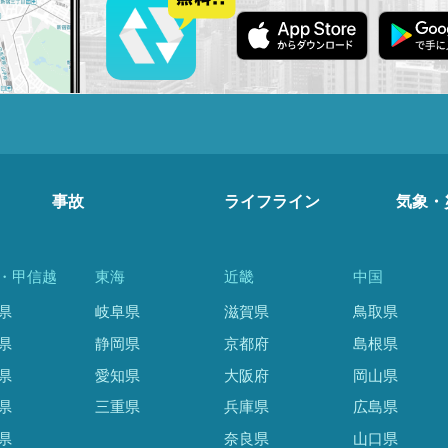
事故
ライフライン
気象・
・甲信越
東海
近畿
中国
県
岐阜県
滋賀県
鳥取県
県
静岡県
京都府
島根県
県
愛知県
大阪府
岡山県
県
三重県
兵庫県
広島県
県
奈良県
山口県