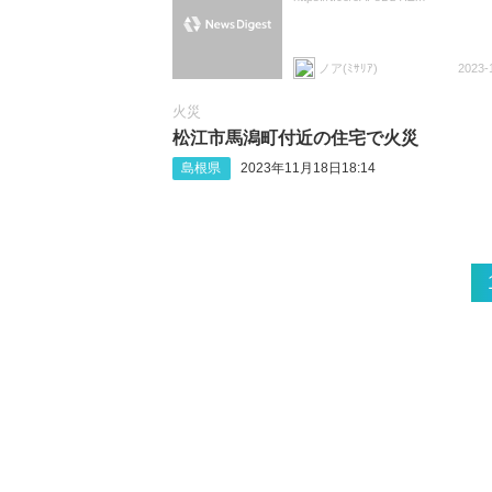
ノア(ﾐｻﾘｱ)
2023-
火災
松江市馬潟町付近の住宅で火災
島根県
2023年11月18日18:14