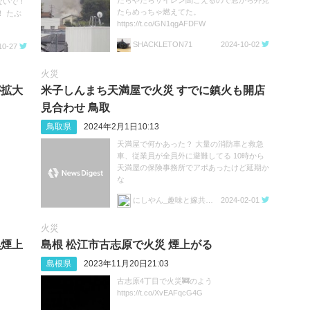
ないで！
たらめっちゃ燃えてた。
 たぶ
https://t.co/GN1qgAFDFW
SHACKLETON71
2024-10-02
10-27
火災
が拡大
米子しんまち天満屋で火災 すでに鎮火も開店
見合わせ 鳥取
鳥取県
2024年2月1日10:13
天満屋で何かあった？ 大量の消防車と救急
車、従業員が全員外に避難してる 10時から
天満屋の保険事務所でアポあったけど延期か
な
にしやん_趣味と嫁共同垢
2024-02-01
火災
黒煙上
島根 松江市古志原で火災 煙上がる
島根県
2023年11月20日21:03
古志原4丁目で火災🚒のよう
https://t.co/XvEAFqcG4G