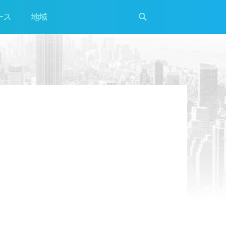
ース
地域