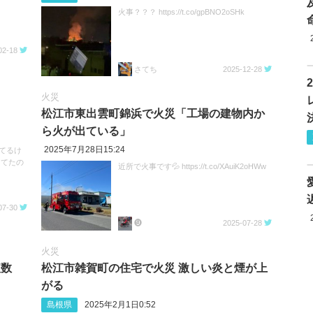
火事？？？ https://t.co/gpBNO2oSHk
02-18
さてち
2025-12-28
火災
松江市東出雲町錦浜で火災「工場の建物内か
ら火が出ている」
2025年7月28日15:24
めてるけ
してたの
近所で火事です💦 https://t.co/XAuiK2oHWw
07-30
❾
2025-07-28
火災
複数
松江市雑賀町の住宅で火災 激しい炎と煙が上
がる
島根県
2025年2月1日0:52