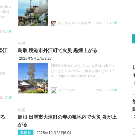
から出火
で延焼
BTd
ちぃさん＠松江観光大使VTuber🏯⛩️🐉🗡️
2026-07-12
07-18
火災
松江
鳥取 境港市外江町で火災 黒煙上がる
2026年5月17日8:27
日曜日の朝から火災 ガスのお客様の家では
ないけど お家の方のご無事を祈るばかりで
RLB
す。 https://t.co/Z0DzyzH5nW
ダイコン🪼
2026-05-17
06-17
火災
がる
島根 出雲市大津町の寺の敷地内で火災 炎が上
がる
島根県
2025年12月28日6:04