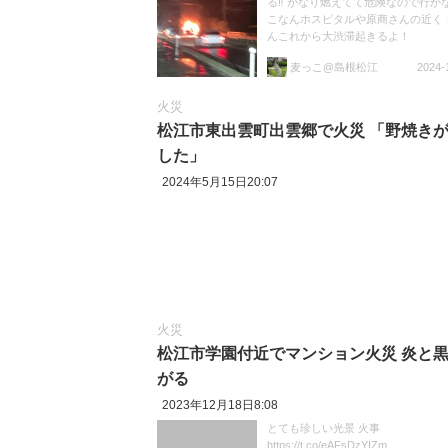
る‼️ かなり燃えてて危険なので行か
こなんホスピタルや原商さんの近く！
んこれから大渋滞起きるよ！
https://t.co/x8YIuKicW7
麦っこ@島根松江
2024-
火災
松江市東出雲町出雲郷で火災 「野焼き
した」
2024年5月15日20:07
火災
松江市学園付近でマンション火災 炎と
がる
2023年12月18日8:08
とても珍しい光景 火事
https://t.co/eAFsDzYIZm