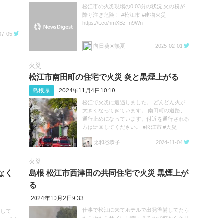
松江市の火災現場の0:03分の状況 火の粉が
降り注ぎ危険！ #松江市 #建物火災
https://t.co/nmXBzTn9Wn
07-05
向日葵☀️熱夏
2025-02-01
火災
松江市南田町の住宅で火災 炎と黒煙上がる
島根県
2024年11月4日10:19
松江で火災に遭遇しました。 どんどん火が
大きくなってきています。 南田町の道路、
通行止めになっています。付近を通行される
方は迂回してください。 #松江市 #火災
https://t.co/26mmP7R3s4
比和谷恭子
2024-11-04
火災
なく
島根 松江市西津田の共同住宅で火災 黒煙上が
る
2024年10月2日9:33
仕事で松江に来てホテルで出発準備してたら
上して
たらやたらサイレン聞こえるので窓から外見