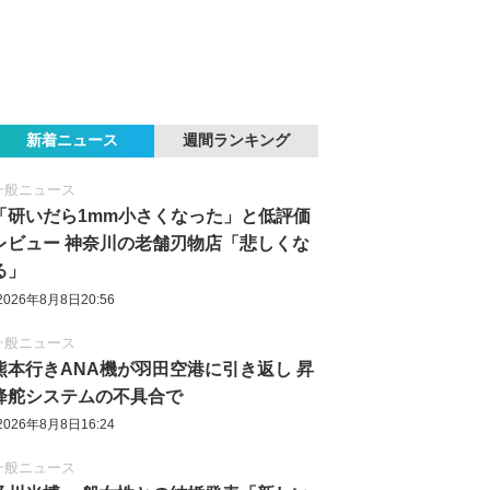
新着ニュース
週間ランキング
一般ニュース
「研いだら1mm小さくなった」と低評価
レビュー 神奈川の老舗刃物店「悲しくな
る」
2026年8月8日20:56
一般ニュース
熊本行きANA機が羽田空港に引き返し 昇
降舵システムの不具合で
2026年8月8日16:24
一般ニュース