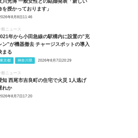
及川光博 一般女性との結婚発表「新しい
命を授かっております」
2026年8月8日11:46
一般ニュース
2021年から小田急線の駅構内に設置の"充
レン"が機器撤去 チャージスポットの導入
決まる
東京都
神奈川県
2026年8月7日20:29
一般ニュース
愛知 西尾市吉良町の住宅で火災 1人逃げ
遅れか
2026年8月7日17:20