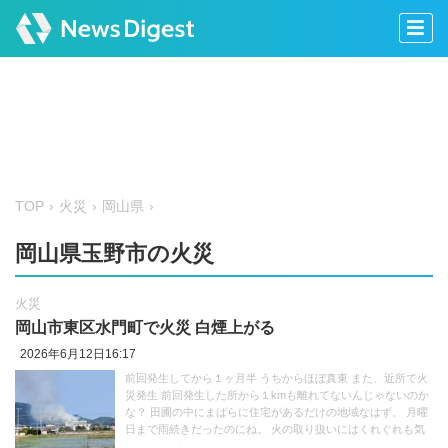
TOP
火災
岡山県
岡山県玉野市の火災
火災
岡山市東区水門町で火災 白煙上がる
2026年6月12日16:17
前回発生してから１ヶ月半 うちからほぼ真東 また、近所で火
災発生 前回発生した所から１kmも離れてないんじゃないのか
な？ 田圃の中にまばらに住宅があるだけの地域なはず。 月曜
日まで雨続きだったのにね。 火の取り扱いにはくれぐれも気
をつけねば… https://t.co/bleVbHRATc