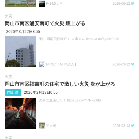
F-14.5 J.M.
2026-06-12
火災
岡山市南区浦安南町で火災 煙上がる
2026年3月22日8:55
岡山 岡南飛行場近く 火事やん https://t.co/1yfsi4Jq4h
MIYAVI【MIYAさん】
2026-03-22
火災
岡山市南区福吉町の住宅で激しい火災 炎が上がる
岡山県
2026年2月13日0:55
火事に遭遇した！ https://t.co/rY7NFzj8bt
アメ猫
2026-02-13
火災