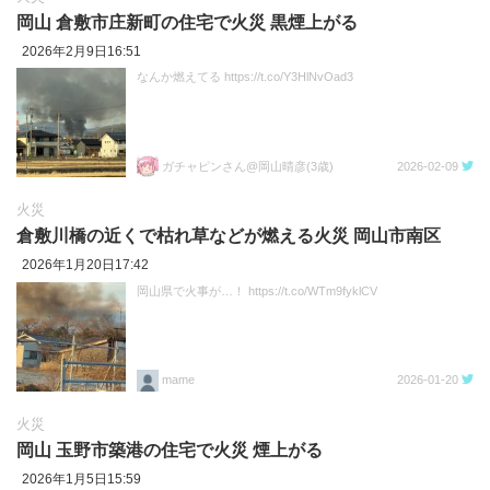
岡山 倉敷市庄新町の住宅で火災 黒煙上がる
2026年2月9日16:51
なんか燃えてる https://t.co/Y3HlNvOad3
ガチャピンさん@岡山晴彦(3歳)
2026-02-09
火災
倉敷川橋の近くで枯れ草などが燃える火災 岡山市南区
2026年1月20日17:42
岡山県で火事が…！ https://t.co/WTm9fyklCV
mame
2026-01-20
火災
岡山 玉野市築港の住宅で火災 煙上がる
2026年1月5日15:59