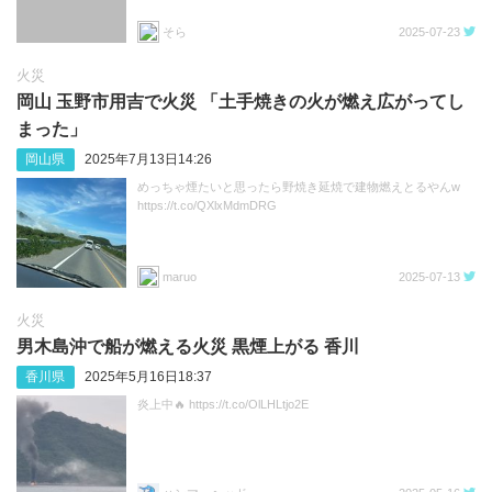
そら
2025-07-23
火災
岡山 玉野市用吉で火災 「土手焼きの火が燃え広がってし
まった」
岡山県
2025年7月13日14:26
めっちゃ煙たいと思ったら野焼き延焼で建物燃えとるやんw
https://t.co/QXlxMdmDRG
maruo
2025-07-13
火災
男木島沖で船が燃える火災 黒煙上がる 香川
香川県
2025年5月16日18:37
炎上中🔥 https://t.co/OlLHLtjo2E