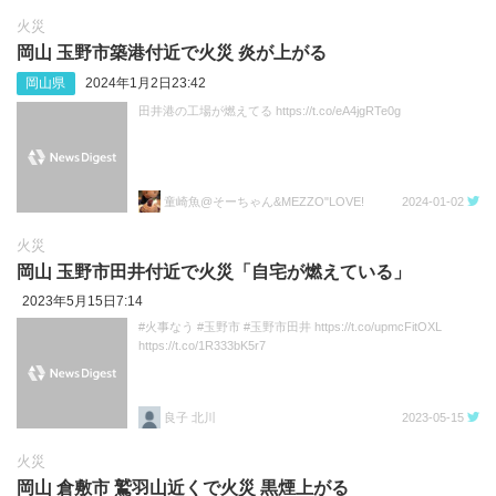
火災
岡山 玉野市築港付近で火災 炎が上がる
岡山県
2024年1月2日23:42
田井港の工場が燃えてる https://t.co/eA4jgRTe0g
童崎魚@そーちゃん&MEZZO"LOVE!
2024-01-02
火災
岡山 玉野市田井付近で火災「自宅が燃えている」
2023年5月15日7:14
#火事なう #玉野市 #玉野市田井 https://t.co/upmcFitOXL
https://t.co/1R333bK5r7
良子 北川
2023-05-15
火災
岡山 倉敷市 鷲羽山近くで火災 黒煙上がる