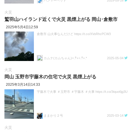
ハンマーヘッド
2025-05-16
火災
鷲羽山ハイランド近くで火災 黒煙上がる 岡山･倉敷市
2025年5月4日12:59
倉敷市 山火事なんだけど https://t.co/XVoRhcPCW3
カムナ(カムちゃん)𖡼.𖤣𖥧𖡼.𖤣𖥧.*
2025-05-04
火災
岡山 玉野市宇藤木の住宅で火災 黒煙上がる
2025年3月14日14:33
宇藤木で火事 ＃玉野市 ＃宇藤木 ＃火事 https://t.co/3tquo6jg3U
ままかり２号
2025-03-14
火災