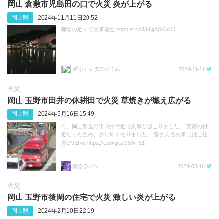
岡山 倉敷市児島田の口で火災 炎が上がる
岡山県
2024年11月11日20:52
職場の近くで火事発生 https://t.co/kh6gAGOdJJ
🌈 𝔜𝔲𝔱𝔞𝔫 @ｱﾝｸﾞﾗﾛｽ
2024-11-11
火災
岡山 玉野市田井の休耕田で火災 草焼きが燃え広がる
岡山県
2024年5月16日15:49
今、岡山県玉野市田井付近で火事が起こりました。 実家の付
近だったため、少し怖くなりました。 皆さんも火事にはご注
意OVERw https://t.co/igkzG0WF51
黄昏ラパン
2024-05-16
火災
岡山 玉野市後閑の住宅で火災 激しい炎が上がる
岡山県
2024年2月10日22:19