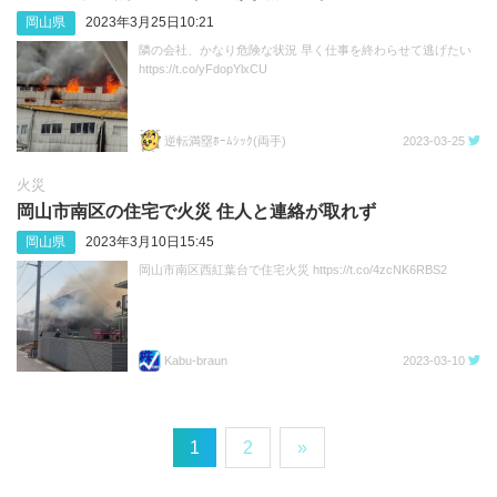
岡山県
2023年3月25日10:21
隣の会社、かなり危険な状況 早く仕事を終わらせて逃げたい
https://t.co/yFdopYlxCU
逆転満塁ﾎｰﾑｼｯｸ(両手)
2023-03-25
火災
岡山市南区の住宅で火災 住人と連絡が取れず
岡山県
2023年3月10日15:45
岡山市南区西紅葉台で住宅火災 https://t.co/4zcNK6RBS2
Kabu-braun
2023-03-10
1
2
»