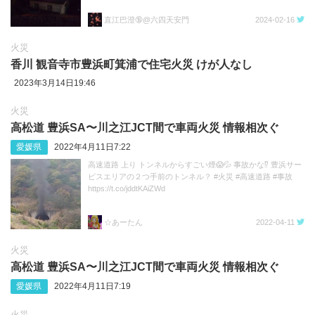
直江巴澄🔞@六四天安門
2024-02-16
火災
香川 観音寺市豊浜町箕浦で住宅火災 けが人なし
2023年3月14日19:46
火災
高松道 豊浜SA〜川之江JCT間で車両火災 情報相次ぐ
愛媛県
2022年4月11日7:22
高速道路 上り トンネルからすごい煙😱💦 事故かな⁉️ 豊浜サー
ビスエリアの２つ手前のトンネル？ #火災 #高速道路 #事故
https://t.co/jddtKAiZWd
☆あーたん
2022-04-11
火災
高松道 豊浜SA〜川之江JCT間で車両火災 情報相次ぐ
愛媛県
2022年4月11日7:19
火災