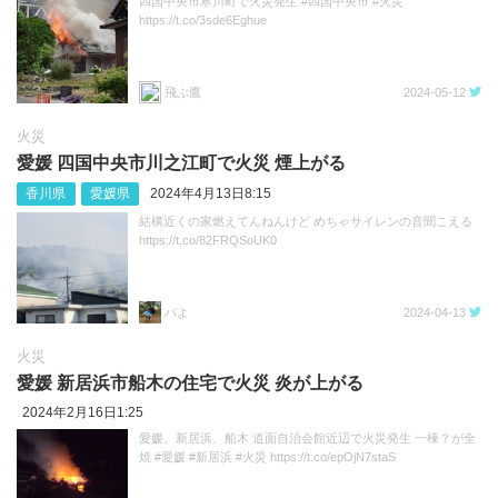
四国中央市寒川町で火災発生 #四国中央市 #火災
https://t.co/3sde6Eghue
飛ぶ鷹
2024-05-12
火災
愛媛 四国中央市川之江町で火災 煙上がる
香川県
愛媛県
2024年4月13日8:15
結構近くの家燃えてんねんけど めちゃサイレンの音聞こえる
https://t.co/82FRQSoUK0
バよ
2024-04-13
火災
愛媛 新居浜市船木の住宅で火災 炎が上がる
2024年2月16日1:25
愛媛、新居浜、船木 道面自治会館近辺で火災発生 一棟？が全
焼 #愛媛 #新居浜 #火災 https://t.co/epOjN7staS