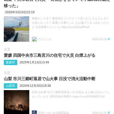
移った」
2026年3月24日15:19
畑燃やしてる？ 爆発音すごいけどって思ったら どんどんダメ
な色になってて 普通に火事だった 人は逃げてるっぽかったけ
ど 全員無事だといいな https://t.co/2i1ka8PdsF
ひとりごと。
2026-03-24
火災
愛媛 四国中央市三島宮川の住宅で火災 白煙上がる
愛媛県
2025年1月13日13:49
火災
山梨 市川三郷町落居で山火事 日没で消火活動中断
山梨県
2024年12月26日19:38
2/26 山火事 市川三郷町落居滝ノ沢 日向山 まだ燃え広がってし
まっています 消防団放水再開中 https://t.co/2PXDW5CUL0
笠井たつお ＠山梨県議会
2024-12-26