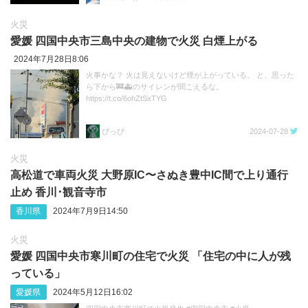
火災
愛媛 四国中央市三島中央の建物で火災 白煙上がる
2024年7月28日8:06
火事かな？ 火は見えないけど煙が上がっている。 と、思った
ら下から🚒🚑のサイレンが聞こえるな。
https://t.co/6ohZtSxTYG
ぴっぴ
2024-07-28
火災
高松道で車両火災 大野原IC〜さぬき豊中IC間で上り通行
止め 香川･観音寺市
香川県
2024年7月9日14:50
火災
愛媛 四国中央市寒川町の住宅で火災 「住宅の中に人が残
っている」
愛媛県
2024年5月12日16:02