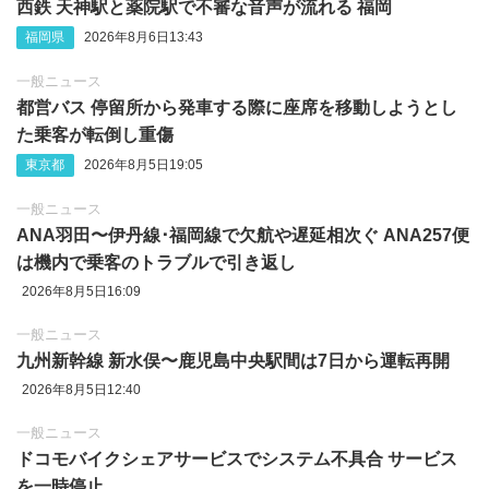
西鉄 天神駅と薬院駅で不審な音声が流れる 福岡
福岡県
2026年8月6日13:43
一般ニュース
都営バス 停留所から発車する際に座席を移動しようとし
た乗客が転倒し重傷
東京都
2026年8月5日19:05
一般ニュース
ANA羽田〜伊丹線･福岡線で欠航や遅延相次ぐ ANA257便
は機内で乗客のトラブルで引き返し
2026年8月5日16:09
一般ニュース
九州新幹線 新水俣〜鹿児島中央駅間は7日から運転再開
2026年8月5日12:40
一般ニュース
ドコモバイクシェアサービスでシステム不具合 サービス
を一時停止