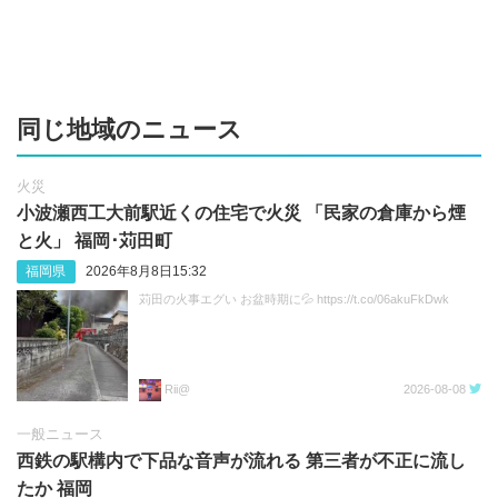
同じ地域のニュース
火災
小波瀬西工大前駅近くの住宅で火災 「民家の倉庫から煙
と火」 福岡･苅田町
福岡県
2026年8月8日15:32
苅田の火事エグい お盆時期に💦 https://t.co/06akuFkDwk
Rii@
2026-08-08
一般ニュース
西鉄の駅構内で下品な音声が流れる 第三者が不正に流し
たか 福岡