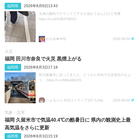
福岡県
2026年8月6日13:43
天神の構内アナウンスで下ネタ流れてるんだけど何事
https://t.co/HVtBJFMS5S
わさめ💎🦈🦊
2026-08-04
火災
福岡 田川市奈良で火災 黒煙上がる
福岡県
2026年8月3日17:18
田川後藤寺に戻ってきたら、どうやら市内で火災発生のもよ
う。 https://t.co/MIfxj4MzXS
にゅるりら 8/23コミティア157 ち04a
2026-08-03
気象・災害
福岡 久留米市で気温40.4℃の酷暑日に 県内の観測史上最
高気温をさらに更新
福岡県
2026年8月3日15:19