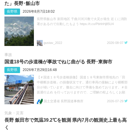
た」長野･飯山市
長野県
2026年8月7日18:02
長野県飯山市 新田地区 千曲川河川敷で火災が発生 近くに消防
署があるので出動したもよう https://t.co/PbhhHj85U4
gustav_2022
2026-08-07
事故
国道18号の歩道橋が事故でねじ曲がる 長野･‬東御市
長野県
2026年7月29日16:48
【＃国道１８号歩道橋損傷】 国道１８号東御市県地先の「田
中横断歩道橋」の損傷状況です。通行車両の接触により横断部
分が傾いています。撤去に向けて準備を進めております。＃全
面通行止め を行っておりますので、ご理解の程よろしくお願
いします。 https://t.co/FFvc7Q3mwp https://t.co/1e11TQhkua
国土交通省 長野国道事務所
2026-07-29
気象・災害
長野 飯田市で気温39.2℃を観測 県内7月の観測史上最も高
く