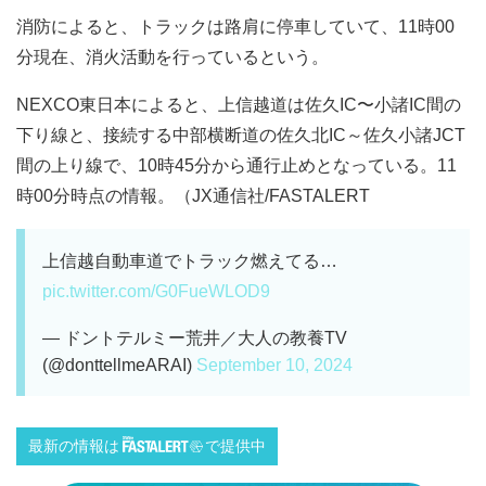
消防によると、トラックは路肩に停車していて、11時00
分現在、消火活動を行っているという。
NEXCO東日本によると、上信越道は佐久IC〜小諸IC間の
下り線と、接続する中部横断道の佐久北IC～佐久小諸JCT
間の上り線で、10時45分から通行止めとなっている。11
時00分時点の情報。（JX通信社/FASTALERT
上信越自動車道でトラック燃えてる…
pic.twitter.com/G0FueWLOD9
— ドントテルミー荒井／大人の教養TV
(@donttellmeARAI)
September 10, 2024
最新の情報は
で提供中