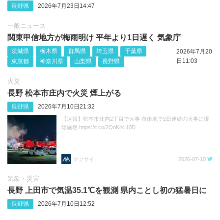
長野県
2026年7月23日14:47
一般ニュース
関東甲信地方が梅雨明け 平年より1日遅く 気象庁
茨城県
栃木県
群馬県
埼玉県
千葉県
2026年7月20
日11:03
東京都
神奈川県
山梨県
長野県
火災
長野 松本市庄内で火災 煙上がる
長野県
2026年7月10日21:32
【速報】松本市庄内2丁目で火事 市街地で2日連続の火事に現
場騒然 https://t.co/2QnKrkI10D
マツサイ
2026-07-10
気象・災害
長野 上田市で気温35.1℃を観測 県内ことし初の猛暑日に
長野県
2026年7月10日12:52