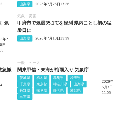
2
山梨県
2026年7月25日17:26
気象・災害
く 気
甲府市で気温35.1℃を観測 県内ことし初の猛
暑日に
山梨県
2026年7月10日13:39
26年7
0日
03
一般ニュース
救急搬
関東甲信・東海が梅雨入り 気象庁
茨城県
栃木県
群馬県
埼玉県
2026年
千葉県
東京都
神奈川県
山梨県
4
6月7日
長野県
岐阜県
静岡県
愛知県
11:05
三重県