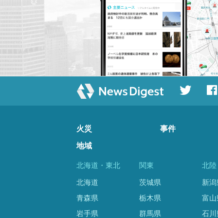
火災
事件
地域
北海道・東北
関東
北陸
北海道
茨城県
新潟
青森県
栃木県
富山
岩手県
群馬県
石川