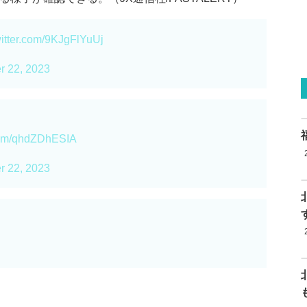
witter.com/9KJgFlYuUj
r 22, 2023
.com/qhdZDhESIA
r 22, 2023