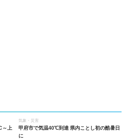
気象・災害
C～上
甲府市で気温40℃到達 県内ことし初の酷暑日
に