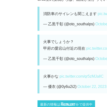
消防車のサイレンも聞こえます
pic.t
— 乙黒千彰 (@oto_southalps)
Octobe
火事でしょうか？
甲府の愛宕山付近の現在
pic.twitter
— 乙黒千彰 (@oto_southalps)
Octobe
火事かな
pic.twitter.com/qr5zMJaIlC
— 優衣 (@0y6u2i2)
October 22, 2023
最新の情報は
で提供中