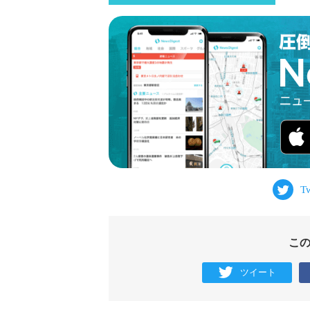
こ
ツイート