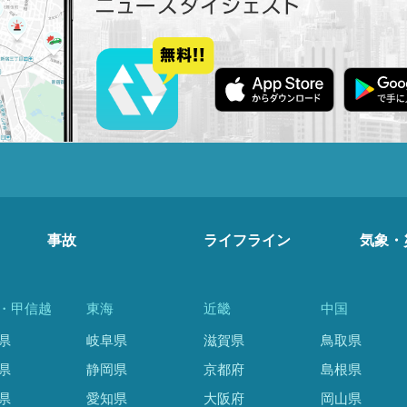
事故
ライフライン
気象・
・甲信越
東海
近畿
中国
県
岐阜県
滋賀県
鳥取県
県
静岡県
京都府
島根県
県
愛知県
大阪府
岡山県