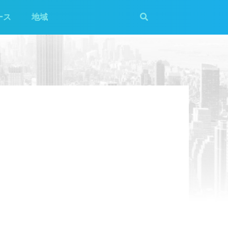
ース
地域