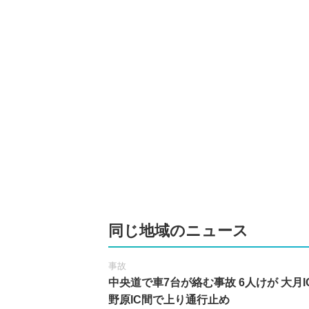
同じ地域のニュース
事故
中央道で車7台が絡む事故 6人けが 大月I
野原IC間で上り通行止め