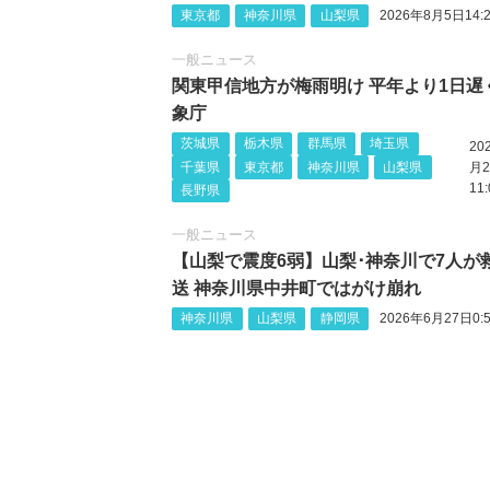
東京都
神奈川県
山梨県
2026年8月5日14:2
一般ニュース
関東甲信地方が梅雨明け 平年より1日遅
象庁
茨城県
栃木県
群馬県
埼玉県
20
千葉県
東京都
神奈川県
山梨県
月2
11:
長野県
一般ニュース
【山梨で震度6弱】山梨‪･神奈川で7人が
送 神奈川県中井町ではがけ崩れ
神奈川県
山梨県
静岡県
2026年6月27日0:5