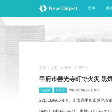
火災
事
TOP
火災
山梨県
甲府市
甲府市善光寺町で火災 黒
山梨県
甲府市
2023年10月22日16:21
22日16時05分頃、山梨県甲府市善光
SNS上の投稿からは、黒煙が上がっている