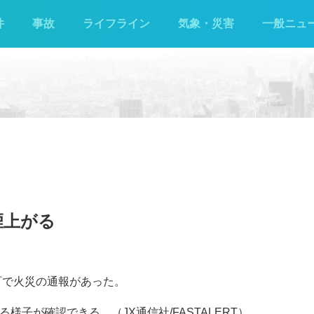
件
事故
ライフライン
気象・災害
一般ニュ
煙上がる
寺町で火災の通報があった。
様子が確認できる。（JX通信社/FASTALERT）