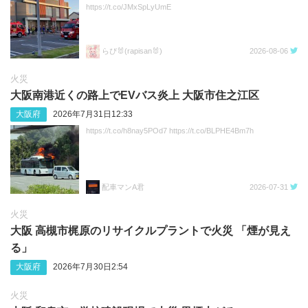
https://t.co/JMxSpLyUmE
らぴ🐰(rapisan🐰)
2026-08-06
火災
大阪南港近くの路上でEVバス炎上 大阪市住之江区
大阪府
2026年7月31日12:33
https://t.co/h8nay5POd7 https://t.co/BLPHE4Bm7h
配車マンA君
2026-07-31
火災
大阪 高槻市梶原のリサイクルプラントで火災 「煙が見え
る」
大阪府
2026年7月30日2:54
火災