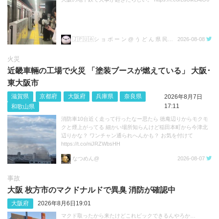
🇯🇵🇺🇦シ ョ ボ ー ン @ う ど ん 県 民💙💛
2026-08-08
火災
近畿車輛の工場で火災 「塗装ブースが燃えている」 大阪･
東大阪市
滋賀県
京都府
大阪府
兵庫県
奈良県
2026年8月7日
17:11
和歌山県
消防車10台近く走って行ったなー思たら 徳庵辺りからモクモ
クと煙上がってる 細かい場所知らんけど稲田本町から今津北
辺りかな？ ワンチャン通られへんかも？ お気を付けて
https://t.co/niJRZWbsHH
なつめん@
2026-08-07
事故
大阪 枚方市のマクドナルドで異臭 消防が確認中
大阪府
2026年8月6日19:01
マクド取ったから来たけどこれピックできるんやろか…