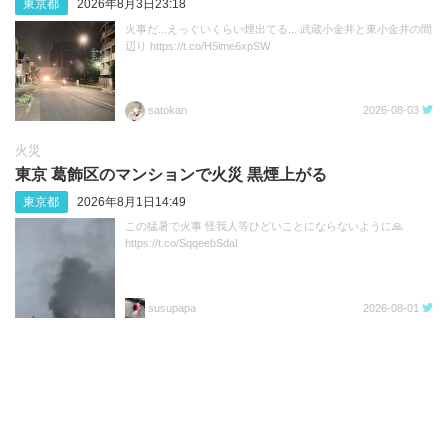
東京都
2026年8月3日23:18
火事だ...えっぐいくらい煙出てる... 武蔵小金井と東小金井の間
辺り https://t.co/H5ime6xpSW
satokan
2026-08-03
火災
東京 葛飾区のマンションで火災 黒煙上がる
東京都
2026年8月1日14:49
この猛暑で火事 怪我人等ひどいことにならないように🙏
https://t.co/SqqeebSdaI
susupapa
2026-08-01