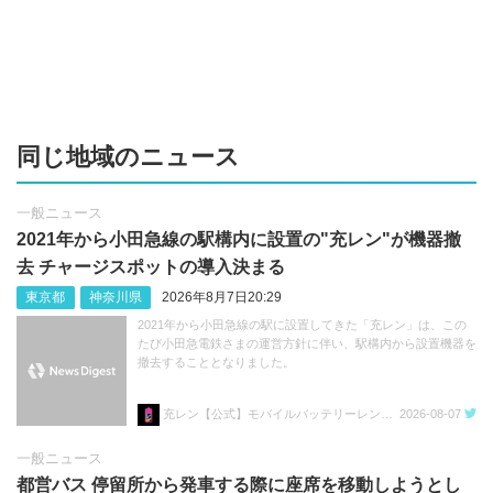
同じ地域のニュース
一般ニュース
2021年から小田急線の駅構内に設置の"充レン"が機器撤
去 チャージスポットの導入決まる
東京都
神奈川県
2026年8月7日20:29
2021年から小田急線の駅に設置してきた「充レン」は、この
たび小田急電鉄さまの運営方針に伴い、駅構内から設置機器を
撤去することとなりました。
充レン【公式】モバイルバッテリーレンタル
2026-08-07
一般ニュース
都営バス 停留所から発車する際に座席を移動しようとし