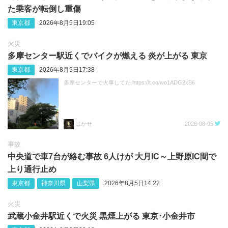
た乗客が転倒し重傷
東京都
2026年8月5日19:05
火災
多摩センター駅近くでバイクが燃える 炎が上がる 東京
東京都
2026年8月5日17:38
多摩センターで火事してた https://t.co/wo1ADG2xB6
はかせ
2026-08-05
事故
中央道で車7台が絡む事故 6人けが 大月IC～上野原IC間で
上り通行止め
東京都
神奈川県
山梨県
2026年8月5日14:22
火災
武蔵小金井駅近くで火災 黒煙上がる 東京･小金井市