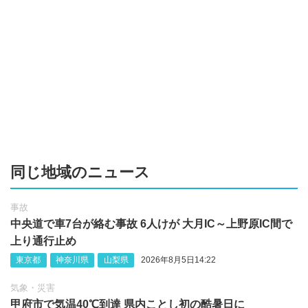
同じ地域のニュース
事故
中央道で車7台が絡む事故 6人けが 大月IC～上野原IC間で
上り通行止め
東京都
神奈川県
山梨県
2026年8月5日14:22
気象・災害
甲府市で気温40℃到達 県内ことし初の酷暑日に