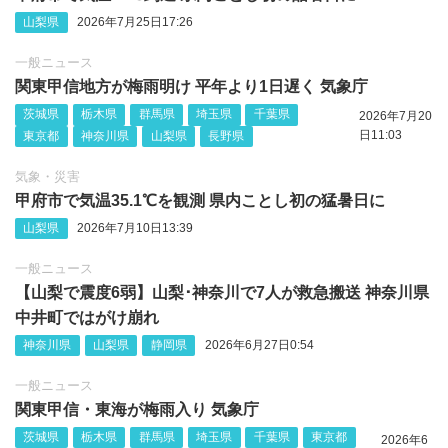
山梨県
2026年7月25日17:26
一般ニュース
関東甲信地方が梅雨明け 平年より1日遅く 気象庁
茨城県
栃木県
群馬県
埼玉県
千葉県
2026年7月20
日11:03
東京都
神奈川県
山梨県
長野県
気象・災害
甲府市で気温35.1℃を観測 県内ことし初の猛暑日に
山梨県
2026年7月10日13:39
一般ニュース
【山梨で震度6弱】山梨‪･神奈川で7人が救急搬送 神奈川県
中井町ではがけ崩れ
神奈川県
山梨県
静岡県
2026年6月27日0:54
一般ニュース
関東甲信・東海が梅雨入り 気象庁
茨城県
栃木県
群馬県
埼玉県
千葉県
東京都
2026年6