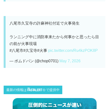
八尾市久宝寺の許麻神社付近で火事発生
ランニング中に消防車来たから何事かと思ったら目
の前が火事現場
#八尾市#久宝寺#火事
pic.twitter.com/Ru4kzPOK8P
— ポムドパン (@chop0701)
May 7, 2026
最新の情報は
で提供中