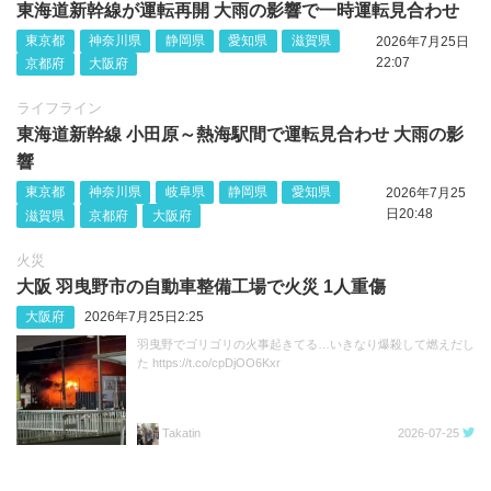
東海道新幹線が運転再開 大雨の影響で一時運転見合わせ
東京都
神奈川県
静岡県
愛知県
滋賀県
2026年7月25日
22:07
京都府
大阪府
ライフライン
東海道新幹線 小田原～熱海駅間で運転見合わせ 大雨の影
響
東京都
神奈川県
岐阜県
静岡県
愛知県
2026年7月25
日20:48
滋賀県
京都府
大阪府
火災
大阪 羽曳野市の自動車整備工場で火災 1人重傷
大阪府
2026年7月25日2:25
羽曳野でゴリゴリの火事起きてる…いきなり爆殺して燃えだし
た https://t.co/cpDjOO6Kxr
Takatin
2026-07-25