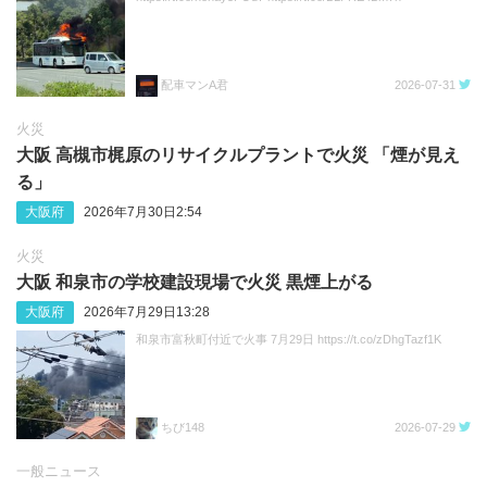
配車マンA君
2026-07-31
火災
大阪 高槻市梶原のリサイクルプラントで火災 「煙が見え
る」
大阪府
2026年7月30日2:54
火災
大阪 和泉市の学校建設現場で火災 黒煙上がる
大阪府
2026年7月29日13:28
和泉市富秋町付近で火事 7月29日 https://t.co/zDhgTazf1K
ちび148
2026-07-29
一般ニュース