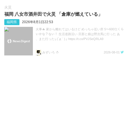
火災
福岡 八女市酒井田で火災 「倉庫が燃えている」
福岡県
2026年8月1日22:53
火事🔥 家から離れてはいるけど めっちゃ近い所 5〜600㍍くら
いかな？ない！ 生活道路沿い 旦那と娘は野次馬に行った あ
、また行った┐(´д｀)┌ https://t.co/PVJSeQRLA9
みずいろ 🍅
2026-08-01