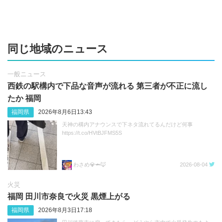
同じ地域のニュース
一般ニュース
西鉄の駅構内で下品な音声が流れる 第三者が不正に流し
たか 福岡
福岡県
2026年8月6日13:43
天神の構内アナウンスで下ネタ流れてるんだけど何事
https://t.co/HVtBJFMS5S
わさめ💎🦈🦊
2026-08-04
火災
福岡 田川市奈良で火災 黒煙上がる
福岡県
2026年8月3日17:18