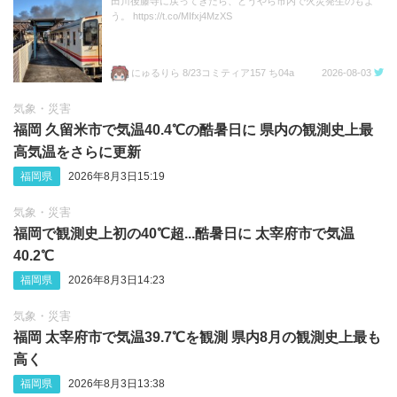
田川後藤寺に戻ってきたら、どうやら市内で火災発生のもよ
う。 https://t.co/MIfxj4MzXS
にゅるりら 8/23コミティア157 ち04a
2026-08-03
気象・災害
福岡 久留米市で気温40.4℃の酷暑日に 県内の観測史上最
高気温をさらに更新
福岡県
2026年8月3日15:19
気象・災害
福岡で観測史上初の40℃超...酷暑日に 太宰府市で気温
40.2℃
福岡県
2026年8月3日14:23
気象・災害
福岡 太宰府市で気温39.7℃を観測 県内8月の観測史上最も
高く
福岡県
2026年8月3日13:38