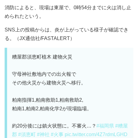
消防によると、現場は東屋で、0時54分までに火は消し止
められたという。
SNS上の投稿からは、炎が上がっている様子が確認でき
る。（JX通信社/FASTALERT）
糟屋郡須恵町植木 建物火災
守母神社敷地内での出火報で
その他火災から建物火災へ移行。
粕南指揮1,粕南救助1,粕南救助2,
粕南1,粕南2,粕南化学2が現場臨場。
約20分後には鎮火状態に。不審火…？
#福岡県
#糟屋
郡
#須恵町
#神社
#火事
pic.twitter.com/4Z7rdmLGHD