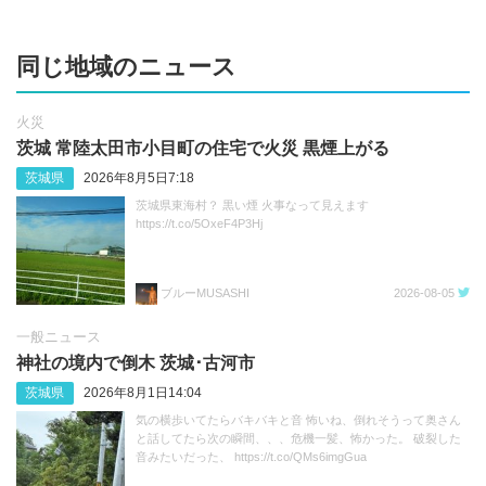
同じ地域のニュース
火災
茨城 常陸太田市小目町の住宅で火災 黒煙上がる
茨城県
2026年8月5日7:18
茨城県東海村？ 黒い煙 火事なって見えます
https://t.co/5OxeF4P3Hj
ブルーMUSASHI
2026-08-05
一般ニュース
神社の境内で倒木 茨城･古河市
茨城県
2026年8月1日14:04
気の横歩いてたらバキバキと音 怖いね、倒れそうって奥さん
と話してたら次の瞬間、、、危機一髪、怖かった。 破裂した
音みたいだった、 https://t.co/QMs6imgGua