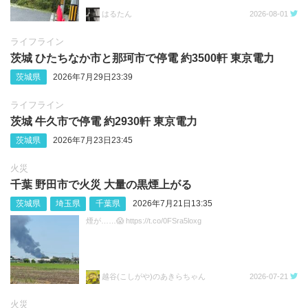
はるたん
2026-08-01
ライフライン
茨城 ひたちなか市と那珂市で停電 約3500軒 東京電力
茨城県
2026年7月29日23:39
ライフライン
茨城 牛久市で停電 約2930軒 東京電力
茨城県
2026年7月23日23:45
火災
千葉 野田市で火災 大量の黒煙上がる
茨城県
埼玉県
千葉県
2026年7月21日13:35
煙が……😱 https://t.co/0FSra5loxg
越谷(こしがや)のあきらちゃん
2026-07-21
火災