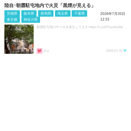
陸自･朝霞駐屯地内で火災「黒煙が見える」
茨城県
栃木県
群馬県
埼玉県
千葉県
2026年7月20日
12:33
東京都
神奈川県
朝霞駐屯地の中で火災発生してます https://t.co/8Tkyo4vA0p
ぼえ
2026-07-20