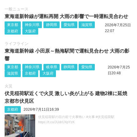
一般ニュース
東海道新幹線が運転再開 大雨の影響で一時運転見合わせ
東京都
神奈川県
静岡県
愛知県
滋賀県
2026年7月25日
22:07
京都府
大阪府
ライフライン
東海道新幹線 小田原～熱海駅間で運転見合わせ 大雨の影
響
東京都
神奈川県
岐阜県
静岡県
愛知県
2026年7月25
日20:48
滋賀県
京都府
大阪府
火災
伏見稲荷駅近くで火災 激しい炎が上がる 建物2棟に延焼
京都市伏見区
京都府
2026年7月11日16:39
伏見稲荷駅の目の前で火事怖い #火事 #伏見稲荷駅
https://t.co/JUdrUXpYzK