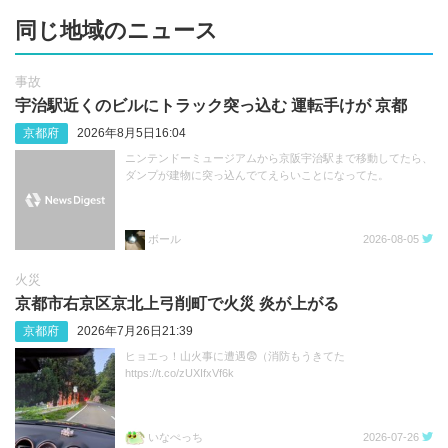
同じ地域のニュース
事故
宇治駅近くのビルにトラック突っ込む 運転手けが 京都
京都府
2026年8月5日16:04
ニンテンドーミュージアムから京阪宇治駅まで移動してたら、
ダンプが建物に突っ込んでてえらいことになってた。
ボール
2026-08-05
火災
京都市右京区京北上弓削町で火災 炎が上がる
京都府
2026年7月26日21:39
ヒョエっ！山火事に遭遇😨（消防もうきてた
https://t.co/zUXIfxVf6k
いなぺっち
2026-07-26