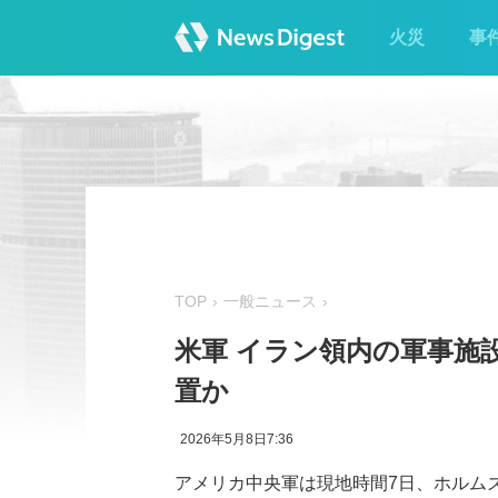
火災
事
TOP
一般ニュース
米軍 イラン領内の軍事施
置か
2026年5月8日7:36
アメリカ中央軍は現地時間7日、ホルム