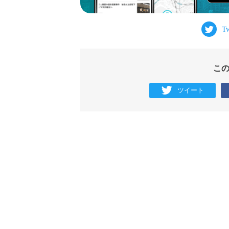
こ
ツイート