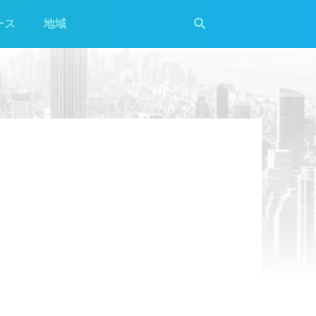
ース
地域