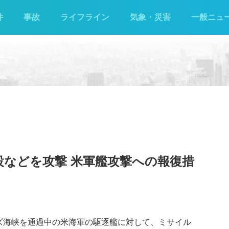
件
事故
ライフライン
気象・災害
一般ニュ
設などを攻撃 米軍艦攻撃への報復措
ズ海峡を通過中の米海軍の駆逐艦に対して、ミサイル