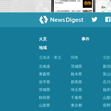
火災
事件
地域
北海道・東北
関東
北陸
北海道
茨城県
新潟
青森県
栃木県
富山
岩手県
群馬県
石川
宮城県
埼玉県
福井
秋田県
千葉県
山梨
山形県
東京都
長野