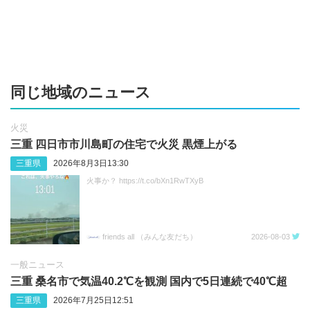
同じ地域のニュース
火災
三重 四日市市川島町の住宅で火災 黒煙上がる
三重県
2026年8月3日13:30
火事か？ https://t.co/bXn1RwTXyB
friends all （みんな友だち）
2026-08-03
一般ニュース
三重 桑名市で気温40.2℃を観測 国内で5日連続で40℃超
三重県
2026年7月25日12:51