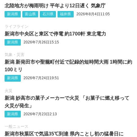
北陸地方が梅雨明け 平年より12日遅く 気象庁
新潟県
富山県
石川県
福井県
2026年8月4日11:05
ライフライン
新潟市中央区と東区で停電 約1700軒 東北電力
新潟県
2026年7月26日15:15
気象・災害
新潟 新発田市や聖籠町付近で記録的短時間大雨 1時間に約
100ミリ
新潟県
2026年7月24日19:51
火災
新潟 妙高市の菓子メーカーで火災 「お菓子に燃え移って
火災が発生」
新潟県
2026年7月23日2:13
一般ニュース
新潟市秋葉区で気温35℃到達 県内ことし初の猛暑日に