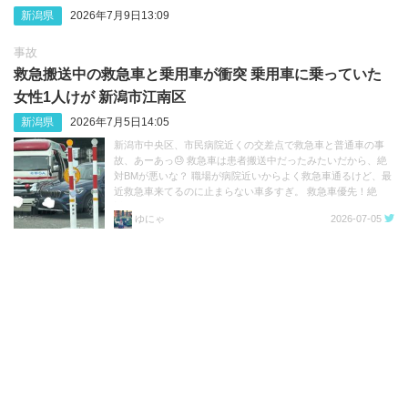
新潟県
2026年7月9日13:09
事故
救急搬送中の救急車と乗用車が衝突 乗用車に乗っていた
女性1人けが 新潟市江南区
新潟県
2026年7月5日14:05
新潟市中央区、市民病院近くの交差点で救急車と普通車の事
故、あーあっ😓 救急車は患者搬送中だったみたいだから、絶
対BMが悪いな？ 職場が病院近いからよく救急車通るけど、最
近救急車来てるのに止まらない車多すぎ。 救急車優先！絶
対！！ https://t.co/3n36g2eYRP
ゆにゃ
2026-07-05