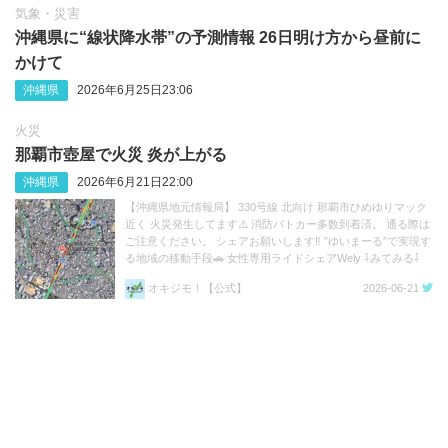
気象・災害
沖縄県に“線状降水帯”の予測情報 26日明け方から昼前に
かけて
沖縄県
2026年6月25日23:06
火災
那覇市壺屋で火災 炎が上がる
沖縄県
2026年6月21日22:00
【沖縄県地元情報局】 330号線 北向け 那覇市ひめゆりマック
近く 火災発生してます⚠️ 消防パトカー多数到着済。 通る際は
ご注意ください。 シェアお願いします‼︎ ”ゆいまーる”で実現す
る地域の移動手段🚗 女性専用ライドシェアWely ⇩みてみる⇩
https://t.co/AUAGpMob6S https://t.co/PDOOpMnqYG
オキジモ！【公式】
2026-06-21