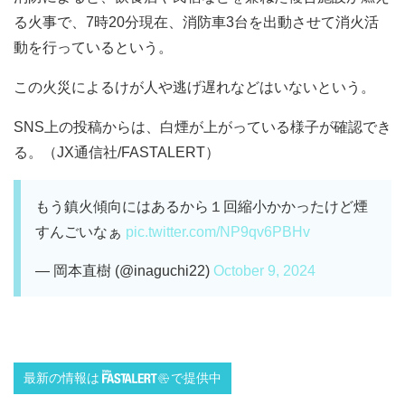
る火事で、7時20分現在、消防車3台を出動させて消火活
動を行っているという。
この火災によるけが人や逃げ遅れなどはいないという。
SNS上の投稿からは、白煙が上がっている様子が確認でき
る。（JX通信社/FASTALERT）
もう鎮火傾向にはあるから１回縮小かかったけど煙
すんごいなぁ
pic.twitter.com/NP9qv6PBHv
— 岡本直樹 (@inaguchi22)
October 9, 2024
最新の情報は
で提供中