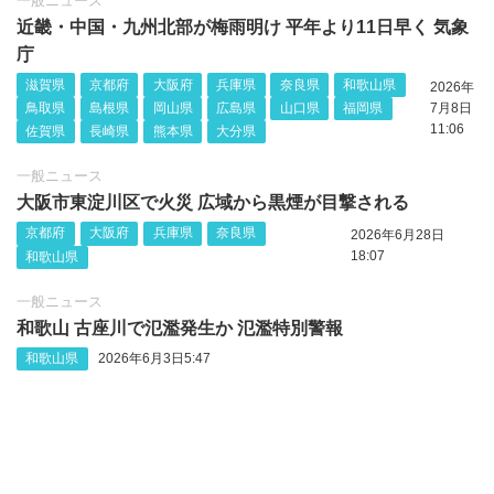
一般ニュース
近畿・中国・九州北部が梅雨明け 平年より11日早く 気象
庁
滋賀県
京都府
大阪府
兵庫県
奈良県
和歌山県
2026年
鳥取県
島根県
岡山県
広島県
山口県
福岡県
7月8日
11:06
佐賀県
長崎県
熊本県
大分県
一般ニュース
大阪市東淀川区で火災 広域から黒煙が目撃される
京都府
大阪府
兵庫県
奈良県
2026年6月28日
18:07
和歌山県
一般ニュース
和歌山 古座川で氾濫発生か 氾濫特別警報
和歌山県
2026年6月3日5:47