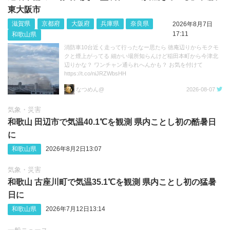
東大阪市
滋賀県
京都府
大阪府
兵庫県
奈良県
2026年8月7日
17:11
和歌山県
消防車10台近く走って行ったなー思たら 徳庵辺りからモクモ
クと煙上がってる 細かい場所知らんけど稲田本町から今津北
辺りかな？ ワンチャン通られへんかも？ お気を付けて
https://t.co/niJRZWbsHH
なつめん@
2026-08-07
気象・災害
和歌山 田辺市で気温40.1℃を観測 県内ことし初の酷暑日
に
和歌山県
2026年8月2日13:07
気象・災害
和歌山 古座川町で気温35.1℃を観測 県内ことし初の猛暑
日に
和歌山県
2026年7月12日13:14