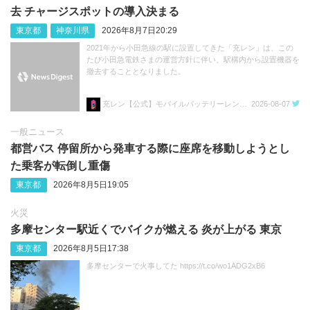
去 チャージスポットの導入決まる
東京都
神奈川県
2026年8月7日20:29
2021年から小田急線の駅に設置してきた「充レン」は、この
たび小田急電鉄さまの運営方針に伴い、駅構内から設置機器を
撤去することとなりました。
充レン【公式】モバイルバッテリーレンタル
2026-08-07
一般ニュース
都営バス 停留所から発車する際に座席を移動しようとし
た乗客が転倒し重傷
東京都
2026年8月5日19:05
火災
多摩センター駅近くでバイクが燃える 炎が上がる 東京
東京都
2026年8月5日17:38
多摩センターで火事してた https://t.co/wo1ADG2xB6