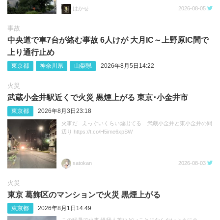
はかせ
2026-08-05
事故
中央道で車7台が絡む事故 6人けが 大月IC～上野原IC間で
上り通行止め
東京都
神奈川県
山梨県
2026年8月5日14:22
火災
武蔵小金井駅近くで火災 黒煙上がる 東京･小金井市
東京都
2026年8月3日23:18
火事だ...えっぐいくらい煙出てる... 武蔵小金井と東小金井の間
辺り https://t.co/H5ime6xpSW
satokan
2026-08-03
火災
東京 葛飾区のマンションで火災 黒煙上がる
東京都
2026年8月1日14:49