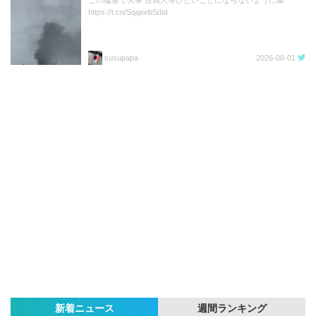
この猛暑で火事 怪我人等ひどいことにならないように🙏
https://t.co/SqqeebSdaI
susupapa
2026-08-01
新着ニュース
週間ランキング