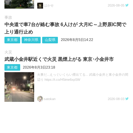
はかせ
2026-08-05
事故
中央道で車7台が絡む事故 6人けが 大月IC～上野原IC間で
上り通行止め
東京都
神奈川県
山梨県
2026年8月5日14:22
火災
武蔵小金井駅近くで火災 黒煙上がる 東京･小金井市
東京都
2026年8月3日23:18
火事だ...えっぐいくらい煙出てる... 武蔵小金井と東小金井の間
辺り https://t.co/H5ime6xpSW
satokan
2026-08-03