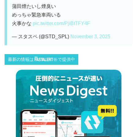
蒲田煙たいし煙臭い
めっちゃ緊急車両いる
火事かな
pic.twitter.com/PjiBtTFY4F
— スタスペ (@STD_SPL)
November 3, 2025
最新の情報は
で提供中