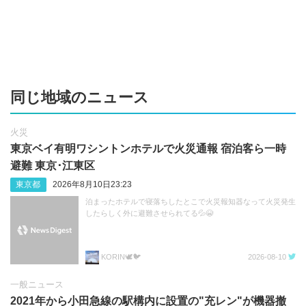
同じ地域のニュース
火災
東京ベイ有明ワシントンホテルで火災通報 宿泊客ら一時
避難 東京･江東区
東京都
2026年8月10日23:23
泊まったホテルで寝落ちしたとこで火災報知器なって火災発生
したらしく外に避難させられてる💦😭
KORIN🕊️🐦️
2026-08-10
一般ニュース
2021年から小田急線の駅構内に設置の"充レン"が機器撤