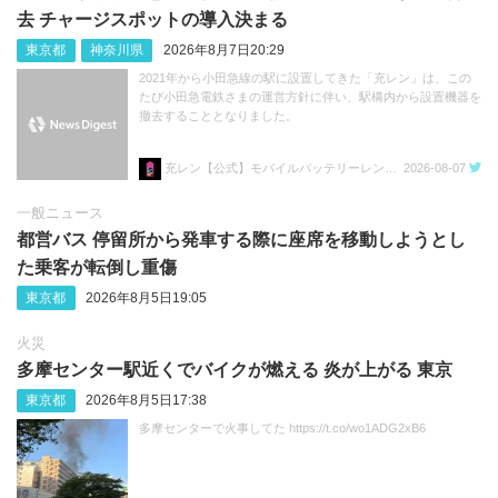
去 チャージスポットの導入決まる
東京都
神奈川県
2026年8月7日20:29
2021年から小田急線の駅に設置してきた「充レン」は、この
たび小田急電鉄さまの運営方針に伴い、駅構内から設置機器を
撤去することとなりました。
充レン【公式】モバイルバッテリーレンタル
2026-08-07
一般ニュース
都営バス 停留所から発車する際に座席を移動しようとし
た乗客が転倒し重傷
東京都
2026年8月5日19:05
火災
多摩センター駅近くでバイクが燃える 炎が上がる 東京
東京都
2026年8月5日17:38
多摩センターで火事してた https://t.co/wo1ADG2xB6