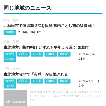
同じ地域のニュース
気象・災害
北秋田市で気温35.2℃を観測 県内ことし初の猛暑日に
秋田県
2026年8月6日12:51
気象・災害
東北地方が梅雨明け いずれも平年より遅く 気象庁
青森県
岩手県
宮城県
秋田県
山形県
2026年8月4日
11:04
福島県
一般ニュース
東北地方各地で「火球」が目撃される
青森県
岩手県
宮城県
秋田県
山形県
2026年7月10日
3:04
福島県
宮城県名取市上空、南の空から北にかけて流れ星のようなもの
を見た！ 青白くて、火花みたいなものも散ってるように見え
た！