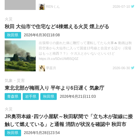
RENくん
2026-07-10
火災
秋田 大仙市で住宅など4棟燃える火災 煙上がる
秋田県
2026年6月30日18:08
出張帰りの疲れた体に鞭打って運転してたら火事🔥 動画は秋
田空港から大仙市に入って国道13号線と合流する辺り（現場
はもっと南西？？） ケガ人とかいないといいけど
https://t.co/5DxUWBSQ0Z
早苗月
2026-06-30
気象・災害
東北北部が梅雨入り 平年より6日遅く 気象庁
青森県
岩手県
秋田県
2026年6月21日11:03
火災
JR奥羽本線･四ツ小屋駅～秋田駅間で「立ち木が架線に接
触して燃えている」と通報 消防が状況を確認中 秋田市
秋田県
2026年5月28日23:54