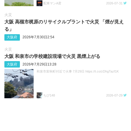
配車マンA君
2026-07-31
火災
大阪 高槻市梶原のリサイクルプラントで火災 「煙が見え
る」
大阪府
2026年7月30日2:54
火災
大阪 和泉市の学校建設現場で火災 黒煙上がる
大阪府
2026年7月29日13:28
和泉市富秋町付近で火事 7月29日 https://t.co/zDhgTazf1K
ちび148
2026-07-29