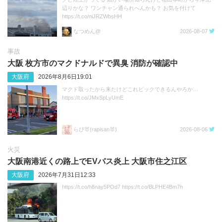
辺りかな？ ワンチャン通られへんかも？ お気を付けて
https://t.co/niJRZWbsHH
なつめん@
2026-08-07
事故
大阪 枚方市のマクドナルドで異臭 消防が確認中
大阪府
2026年8月6日19:01
マクド取ったから来たけどこれピックできるんやろか…
https://t.co/JMxSpLyUmE
らぴ🐰(rapisan🐰)
2026-08-06
火災
大阪南港近くの路上でEVバス炎上 大阪市住之江区
大阪府
2026年7月31日12:33
https://t.co/h8nay5POd7 https://t.co/BLPHE4Bm7h