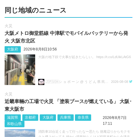
同じ地域のニュース
火災
大阪メトロ御堂筋線 中津駅でモバイルバッテリーから発
火 大阪市北区
大阪府
2026年8月8日10:56
大阪の地下鉄で火事が起きたらしい。 https://t.co/LdUikLAtG6
🇯🇵🇺🇦シ ョ ボ ー ン @ う ど ん 県 民💙💛
2026-08-08
火災
近畿車輛の工場で火災 「塗装ブースが燃えている」 大阪･
東大阪市
滋賀県
京都府
大阪府
兵庫県
奈良県
2026年8月7日
17:11
和歌山県
消防車10台近く走って行ったなー思たら 徳庵辺りからモクモ
クと煙上がってる 細かい場所知らんけど稲田本町から今津北