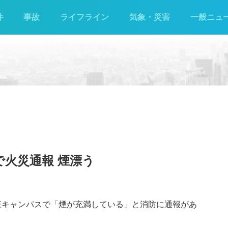
件
事故
ライフライン
気象・災害
一般ニュ
で火災通報 煙漂う
本庄キャンパスで「煙が充満している」と消防に通報があ