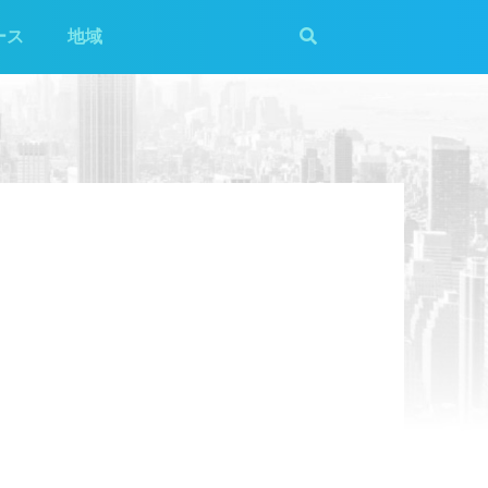
ース
地域