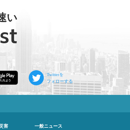
速い
災害
一般ニュース