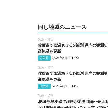
同じ地域のニュース
気象・災害
佐賀市で気温40.2℃を観測 県内の観測
高気温を更新
佐賀県
2026年8月3日14:58
気象・災害
佐賀市で気温39.7℃を観測 県内の観測
高気温を更新
佐賀県
2026年8月3日13:50
気象・災害
JR鹿児島本線で線路が陥没 瀬高〜銀水
下り運転見合わせ 福岡･みやま市（29日