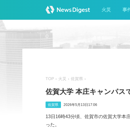
火災
事
TOP
火災
佐賀県
佐賀大学 本庄キャンパス
佐賀県
2026年5月13日17:06
13日16時43分頃、佐賀市の佐賀大学
った。