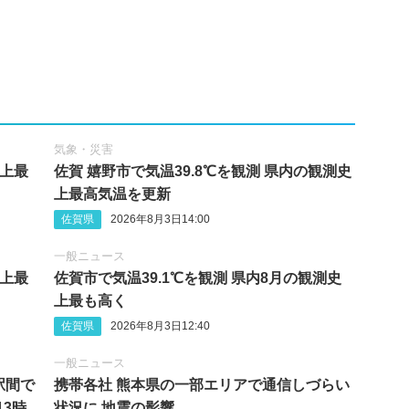
気象・災害
史上最
佐賀 嬉野市で気温39.8℃を観測 県内の観測史
上最高気温を更新
佐賀県
2026年8月3日14:00
一般ニュース
史上最
佐賀市で気温39.1℃を観測 県内8月の観測史
上最も高く
佐賀県
2026年8月3日12:40
一般ニュース
駅間で
携帯各社 熊本県の一部エリアで通信しづらい
13時
状況に 地震の影響