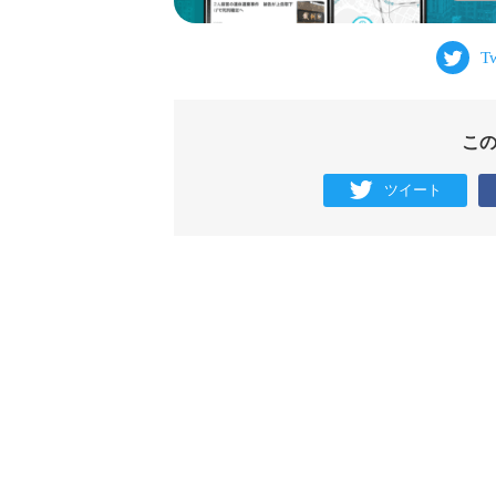
こ
ツイート