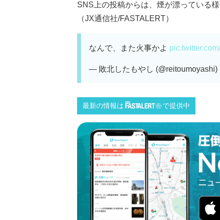
SNS上の投稿からは、煙が漂っている
（JX通信社/FASTALERT）
なんで、また火事かよ
pic.twitter.c
— 敗北したもやし (@reitoumoyashi)
最新の情報は
で提供中