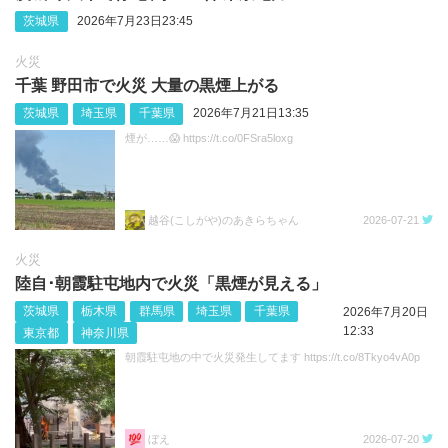
茨城県
2026年7月23日23:45
火災
千葉 野田市で火災 大量の黒煙上がる
茨城県
埼玉県
千葉県
2026年7月21日13:35
煙が……😱 https://t.co/0FSra5loxg
越谷(こしがや)のあきらちゃん
2026-07-21
火災
陸自･朝霞駐屯地内で火災「黒煙が見える」
茨城県
栃木県
群馬県
埼玉県
千葉県
2026年7月20日
12:33
東京都
神奈川県
朝霞駐屯地の中で火災発生してます https://t.co/8Tkyo4vA0p
ぼえ
2026-07-20