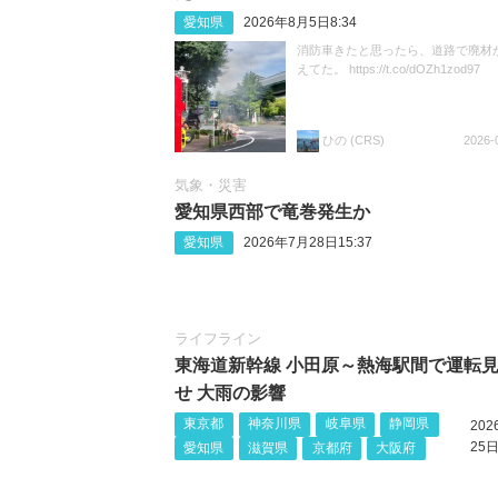
愛知県
2026年8月5日8:34
消防車きたと思ったら、道路で廃材
えてた。 https://t.co/dOZh1zod97
ひの (CRS)
2026-
気象・災害
愛知県西部で竜巻発生か
愛知県
2026年7月28日15:37
ライフライン
東海道新幹線 小田原～熱海駅間で運転
せ 大雨の影響
東京都
神奈川県
岐阜県
静岡県
20
25日
愛知県
滋賀県
京都府
大阪府