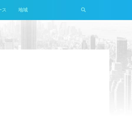
ース
地域