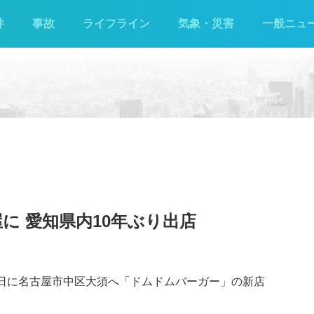
件
事故
ライフライン
気象・災害
一般ニュ
に 愛知県内10年ぶり出店
8日に名古屋市中区大須へ「ドムドムバーガー」の新店