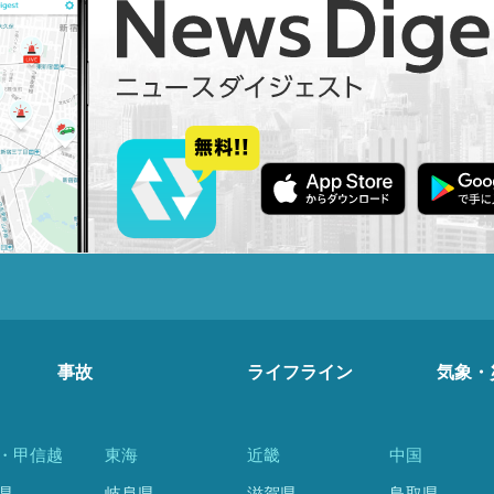
事故
ライフライン
気象・
・甲信越
東海
近畿
中国
県
岐阜県
滋賀県
鳥取県