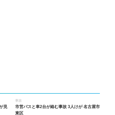
事故
が見
市営バスと車2台が絡む事故 3人けが 名古屋市
東区