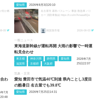
愛知県
2026年8月3日20:10
か何か燃
名古屋市 基幹バスレーン 事故 救急車 パト
カー 消防車集結 https://t.co/m7knaaa8Qa
08-05
雑賀孫市場
2026-08-03
一般ニュース
東海道新幹線が運転再開 大雨の影響で一時運
転見合わせ
東京都
神奈川県
静岡県
愛知県
2026年7月
25日22:07
滋賀県
京都府
大阪府
気象・災害
見合わ
愛知 豊田市で気温40℃到達 県内ことし3度目
の酷暑日 名古屋でも39.8℃
愛知県
2026年7月25日14:31
26年7月
20:48