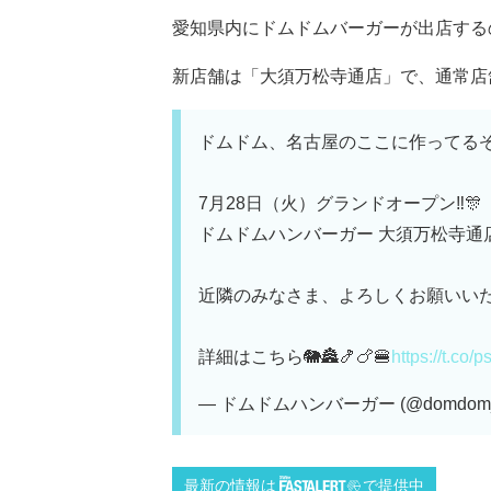
愛知県内にドムドムバーガーが出店する
新店舗は「大須万松寺通店」で、通常店
ドムドム、名古屋のここに作ってるぞう
7月28日（火）グランドオープン‼️🎊
ドムドムハンバーガー 大須万松寺通
近隣のみなさま、よろしくお願いいた
詳細はこちら🐘🏯🍤🍗🍔
https://t.co
— ドムドムハンバーガー (@domdom_
最新の情報は
で提供中