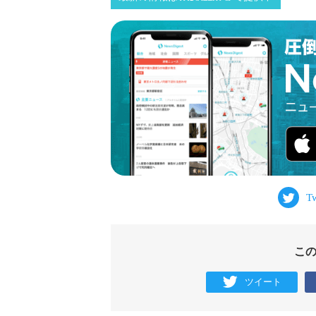
こ
ツイート