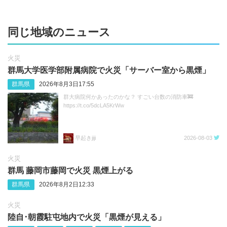
同じ地域のニュース
火災
群馬大学医学部附属病院で火災「サーバー室から黒煙」
群馬県
2026年8月3日17:55
群大病院何かあったのかな？ すごい台数の消防車🚒
https://t.co/5dcLA5KrWw
早起きjiji
2026-08-03
火災
群馬 藤岡市藤岡で火災 黒煙上がる
群馬県
2026年8月2日12:33
火災
陸自･朝霞駐屯地内で火災「黒煙が見える」