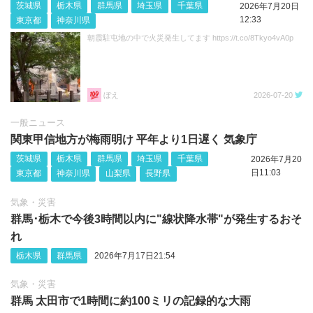
茨城県
栃木県
群馬県
埼玉県
千葉県
2026年7月20日
12:33
東京都
神奈川県
朝霞駐屯地の中で火災発生してます https://t.co/8Tkyo4vA0p
ぼえ
2026-07-20
一般ニュース
関東甲信地方が梅雨明け 平年より1日遅く 気象庁
茨城県
栃木県
群馬県
埼玉県
千葉県
2026年7月20
日11:03
東京都
神奈川県
山梨県
長野県
気象・災害
群馬･栃木で今後3時間以内に"線状降水帯"が発生するおそ
れ
栃木県
群馬県
2026年7月17日21:54
気象・災害
群馬 太田市で1時間に約100ミリの記録的な大雨