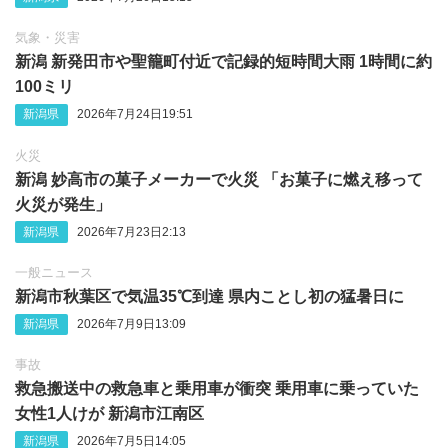
気象・災害
新潟 新発田市や聖籠町付近で記録的短時間大雨 1時間に約
100ミリ
新潟県
2026年7月24日19:51
火災
新潟 妙高市の菓子メーカーで火災 「お菓子に燃え移って
火災が発生」
新潟県
2026年7月23日2:13
一般ニュース
新潟市秋葉区で気温35℃到達 県内ことし初の猛暑日に
新潟県
2026年7月9日13:09
事故
救急搬送中の救急車と乗用車が衝突 乗用車に乗っていた
女性1人けが 新潟市江南区
新潟県
2026年7月5日14:05