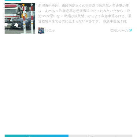
新潟市中央区、市民病院近くの交差点で救急車と普通車の事
故、あーあっ😓 救急車は患者搬送中だったみたいだから、絶
対BMが悪いな？ 職場が病院近いからよく救急車通るけど、最
近救急車来てるのに止まらない車多すぎ。 救急車優先！絶
対！！ https://t.co/3n36g2eYRP
ゆにゃ
2026-07-05