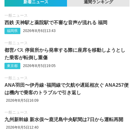
新着ニュース
週間ランキング
一般ニュース
西鉄 天神駅と薬院駅で不審な音声が流れる 福岡
福岡県
2026年8月6日13:43
一般ニュース
都営バス 停留所から発車する際に座席を移動しようとし
た乗客が転倒し重傷
東京都
2026年8月5日19:05
一般ニュース
ANA羽田〜伊丹線･福岡線で欠航や遅延相次ぐ ANA257便
は機内で乗客のトラブルで引き返し
2026年8月5日16:09
一般ニュース
九州新幹線 新水俣〜鹿児島中央駅間は7日から運転再開
2026年8月5日12:40