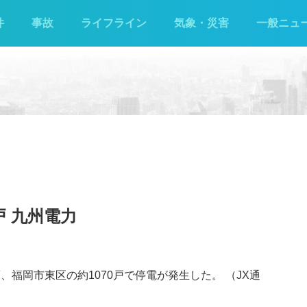
件
事故
ライフライン
気象・災害
一般ニュ
戸 九州電力
、福岡市東区の約1070戸で停電が発生した。 （JX通