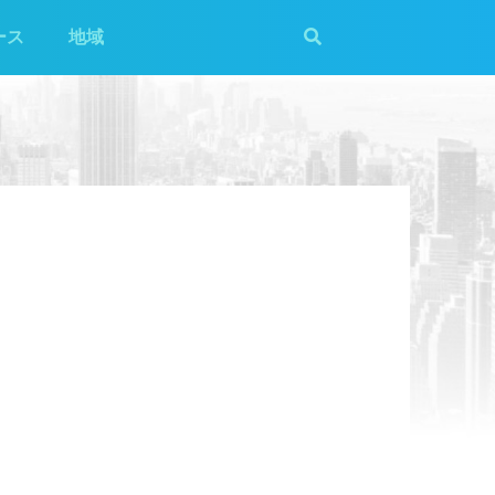
ース
地域