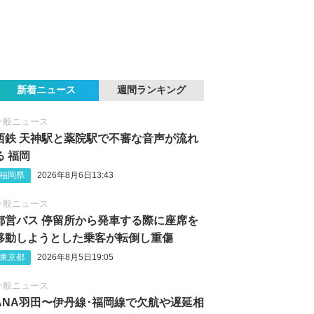
新着ニュース
週間ランキング
一般ニュース
西鉄 天神駅と薬院駅で不審な音声が流れ
る 福岡
福岡県
2026年8月6日13:43
一般ニュース
都営バス 停留所から発車する際に座席を
移動しようとした乗客が転倒し重傷
東京都
2026年8月5日19:05
一般ニュース
ANA羽田〜伊丹線･福岡線で欠航や遅延相