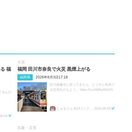
火災
る 福
福岡 田川市奈良で火災 黒煙上がる
福岡県
2026年8月3日17:18
田川後藤寺に戻ってきたら、どうやら市内で
火災発生のもよう。 https://t.co/MIfxj4MzXS
てるんだ
にゅるりら 8/23コミティア157 ち04a
2026-08-03
08-04
気象・災害