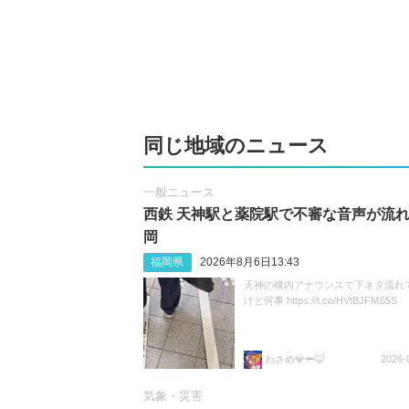
同じ地域のニュース
一般ニュース
西鉄 天神駅と薬院駅で不審な音声が流れ
岡
福岡県
2026年8月6日13:43
天神の構内アナウンスで下ネタ流れ
けど何事 https://t.co/HVtBJFMS5S
わさめ💎🦈🦊
2026-
気象・災害