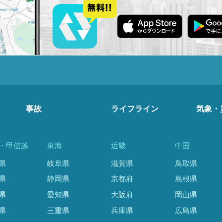
事故
ライフライン
気象・
・甲信越
東海
近畿
中国
県
岐阜県
滋賀県
鳥取県
県
静岡県
京都府
島根県
県
愛知県
大阪府
岡山県
県
三重県
兵庫県
広島県