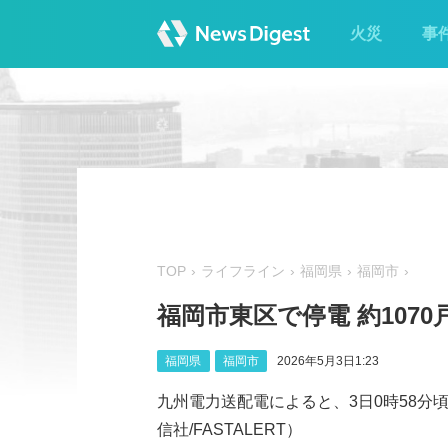
火災
事
TOP
ライフライン
福岡県
福岡市
福岡市東区で停電 約1070
福岡県
福岡市
2026年5月3日1:23
九州電力送配電によると、3日0時58分頃
信社/FASTALERT）