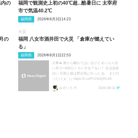
県内の
福岡で観測史上初の40℃超...酷暑日に 太宰府
市で気温40.2℃
福岡県
2026年8月3日14:23
火災
8月の
福岡 八女市酒井田で火災 「倉庫が燃えてい
る」
福岡県
2026年8月1日22:53
火事🔥 家から離れてはいるけど めっちゃ近
い所 5〜600㍍くらいかな？ない！ 生活道路
沿い 旦那と娘は野次馬に行った あ 、また行
った┐(´д｀)┌ https://t.co/PVJSeQRLA9
みずいろ 🍅
2026-08-01