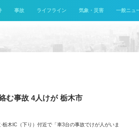
件
事故
ライフライン
気象・災害
一般ニュ
絡む事故 4人けが 栃木市
道·栃木IC（下り）付近で「車3台の事故でけが人がいま