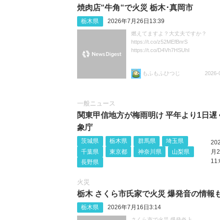
焼肉店“牛角“で火災 栃木･真岡市
栃木県
2026年7月26日13:39
燃えてますよ？大丈夫ですか？
https://t.co/z52MEfBnrS
https://t.co/D4Vh7HSUhI
もふもふひつじ
2026-
一般ニュース
関東甲信地方が梅雨明け 平年より1日遅
象庁
茨城県
栃木県
群馬県
埼玉県
20
千葉県
東京都
神奈川県
山梨県
月2
11:
長野県
火災
栃木 さくら市氏家で火災 爆発音の情報
栃木県
2026年7月16日3:14
さくら市で火災 爆発炎上