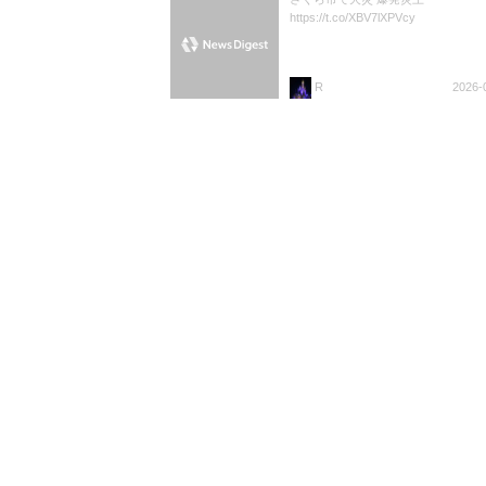
https://t.co/XBV7lXPVcy
R
2026-