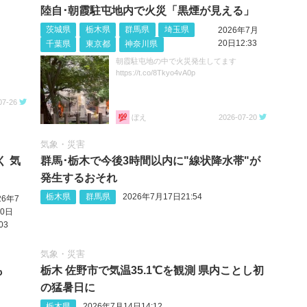
陸自･朝霞駐屯地内で火災「黒煙が見える」
茨城県
栃木県
群馬県
埼玉県
2026年7月
20日12:33
千葉県
東京都
神奈川県
朝霞駐屯地の中で火災発生してます
https://t.co/8Tkyo4vA0p
07-26
ぼえ
2026-07-20
気象・災害
く 気
群馬･栃木で今後3時間以内に"線状降水帯"が
発生するおそれ
栃木県
群馬県
2026年7月17日21:54
26年7
0日
03
気象・災害
も
栃木 佐野市で気温35.1℃を観測 県内ことし初
の猛暑日に
栃木県
2026年7月14日14:12