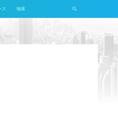
ース
地域