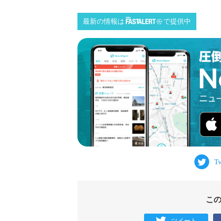
最新の情報は
で提供中
こ
ツイート