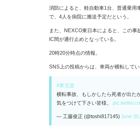
消防によると、軽自動車1台、普通乗用
で、4人を病院に搬送予定だという。
また、NEXCO東日本によると、この事故
IC間が通行止めとなっている。
20時20分時点の情報。
SNS上の投稿からは、車両が横転している
#東北道
横転事故、もしかしたら死者が出た
気をつけて下さい皆様。
pic.twitter
— 工藤俊正 (@toshi817145)
June 30