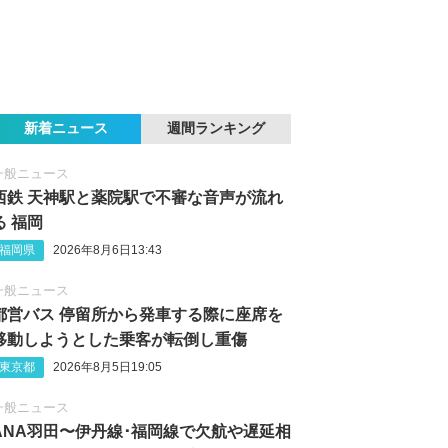
新着ニュース
週間ランキング
一般ニュース
西鉄 天神駅と薬院駅で不審な音声が流れ
る 福岡
福岡県
2026年8月6日13:43
一般ニュース
都営バス 停留所から発車する際に座席を
移動しようとした乗客が転倒し重傷
東京都
2026年8月5日19:05
一般ニュース
ANA羽田〜伊丹線･福岡線で欠航や遅延相