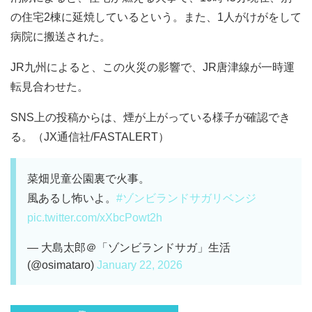
の住宅2棟に延焼しているという。また、1人がけがをして
病院に搬送された。
JR九州によると、この火災の影響で、JR唐津線が一時運
転見合わせた。
SNS上の投稿からは、煙が上がっている様子が確認でき
る。（JX通信社/FASTALERT）
菜畑児童公園裏で火事。
風あるし怖いよ。
#ゾンビランドサガリベンジ
pic.twitter.com/xXbcPowt2h
— 大島太郎＠「ゾンビランドサガ」生活
(@osimataro)
January 22, 2026