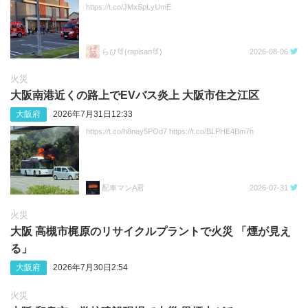
https://t.co/JMxSpLyUmE
らぴ🐰(rapisan🐰)
2026-08-06
火災
大阪南港近くの路上でEVバス炎上 大阪市住之江区
大阪府
2026年7月31日12:33
https://t.co/h8nay5POd7 https://t.co/BLPHE4Bm7h
配車マンA君
2026-07-31
火災
大阪 高槻市梶原のリサイクルプラントで火災 「煙が見え
る」
大阪府
2026年7月30日2:54
火災