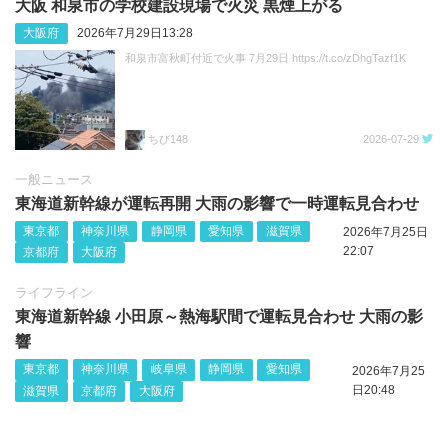
大阪 和泉市の学校建設現場で火災 黒煙上がる
大阪府
2026年7月29日13:28
和泉市富秋町付近で火事 7月29日 https://t.co/zDhgTazf1K
ちび148
2026-07-29
一般ニュース
東海道新幹線が運転再開 大雨の影響で一時運転見合わせ
東京都
神奈川県
静岡県
愛知県
滋賀県
2026年7月25日
22:07
京都府
大阪府
ライフライン
東海道新幹線 小田原～熱海駅間で運転見合わせ 大雨の影
響
東京都
神奈川県
岐阜県
静岡県
愛知県
2026年7月25
日20:48
滋賀県
京都府
大阪府