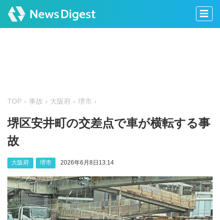
TOP
事故
大阪府
堺市
堺区安井町の交差点で車が横転する事
故
大阪府
堺市
2026年6月8日13:14