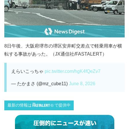
8日午後、大阪府堺市の堺区安井町交差点で軽乗用車が横
転する事故があった。（JX通信社/FASTALERT）
えらいこっちゃ
pic.twitter.com/hgK4fQeZv7
— たかまさ (@mz_cube11)
June 8, 2026
最新の情報は
で提供中