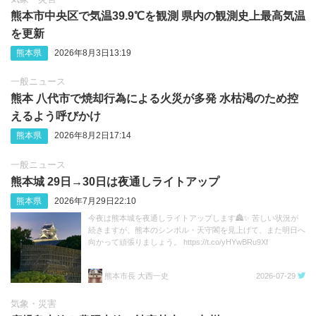
熊本市中央区で気温39.9℃を観測 県内の観測史上最高気温
を更新
熊本県
2026年8月3日13:19
一般ニュース
熊本 八代市で焼却行為による火災が多発 水枯渇のため控
えるよう呼びかけ
熊本県
2026年8月2日17:14
一般ニュース
熊本城 29日→30日は夜通しライトアップ
熊本県
2026年7月29日22:10
今夜は熊本城を夜通しライトアップします🏯✨ 苦しい状況が
続きますが、熊本のシンボル・天守閣を見上げて、また明日へ
向かって頑張りましょう。 https://t.co/yHYwBRu9Xf
熊本市長 大西一史
2026-07-29
気象・災害