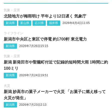
気象・災害
北陸地方が梅雨明け 平年より12日遅く 気象庁
新潟県
富山県
石川県
福井県
2026年8月4日11:05
ライフライン
新潟市中央区と東区で停電 約1700軒 東北電力
新潟県
2026年7月26日15:15
気象・災害
新潟 新発田市や聖籠町付近で記録的短時間大雨 1時間に約
100ミリ
新潟県
2026年7月24日19:51
火災
新潟 妙高市の菓子メーカーで火災 「お菓子に燃え移って
火災が発生」
新潟県
2026年7月23日2:13