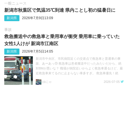
一般ニュース
新潟市秋葉区で気温35℃到達 県内ことし初の猛暑日に
新潟県
2026年7月9日13:09
事故
救急搬送中の救急車と乗用車が衝突 乗用車に乗っていた
女性1人けが 新潟市江南区
新潟県
2026年7月5日14:05
新潟市中央区、市民病院近くの交差点で救急車と普通車の事
故、あーあっ😓 救急車は患者搬送中だったみたいだから、絶
対BMが悪いな？ 職場が病院近いからよく救急車通るけど、最
近救急車来てるのに止まらない車多すぎ。 救急車優先！絶
対！！ https://t.co/3n36g2eYRP
ゆにゃ
2026-07-05