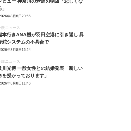
レビュー 神奈川の老舗刃物店「悲しくな
る」
2026年8月8日20:56
一般ニュース
熊本行きANA機が羽田空港に引き返し 昇
降舵システムの不具合で
2026年8月8日16:24
一般ニュース
及川光博 一般女性との結婚発表「新しい
命を授かっております」
2026年8月8日11:46