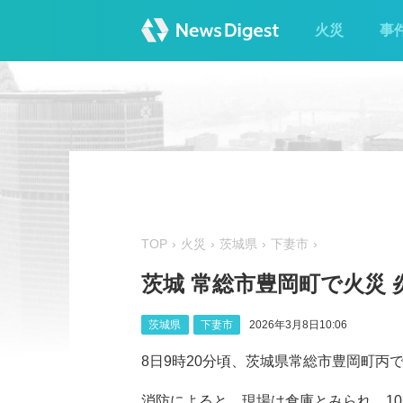
火災
事
TOP
火災
茨城県
下妻市
茨城 常総市豊岡町で火災 
茨城県
下妻市
2026年3月8日10:06
8日9時20分頃、茨城県常総市豊岡町丙
消防によると、現場は倉庫とみられ、10