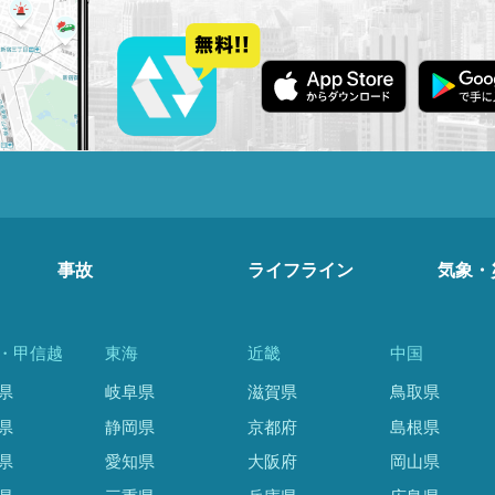
事故
ライフライン
気象・
・甲信越
東海
近畿
中国
県
岐阜県
滋賀県
鳥取県
県
静岡県
京都府
島根県
県
愛知県
大阪府
岡山県