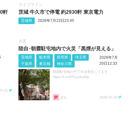
ライフライン
0軒
茨城 牛久市で停電 約2930軒 東京電力
茨城県
2026年7月23日23:45
火災
陸自･朝霞駐屯地内で火災「黒煙が見える」
5
茨城県
栃木県
群馬県
埼玉県
2026年7月
20日12:33
千葉県
東京都
神奈川県
朝霞駐屯地の中で火災発生してます
https://t.co/8Tkyo4vA0p
07-21
ぼえ
2026-07-20