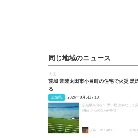
同じ地域のニュース
火災
茨城 常陸太田市小目町の住宅で火災 黒
る
茨城県
2026年8月5日7:18
茨城県東海村？ 黒い煙 火事なって
https://t.co/5OxeF4P3Hj
ブルーMUSASHI
2026-