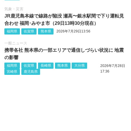
気象・災害
JR鹿児島本線で線路が陥没 瀬高〜銀水駅間で下り運転見
合わせ 福岡･みやま市（29日13時30分現在）
福岡県
佐賀県
熊本県
2026年7月29日13:56
一般ニュース
携帯各社 熊本県の一部エリアで通信しづらい状況に 地震
の影響
福岡県
佐賀県
長崎県
熊本県
大分県
2026年7月28日
17:36
宮崎県
鹿児島県