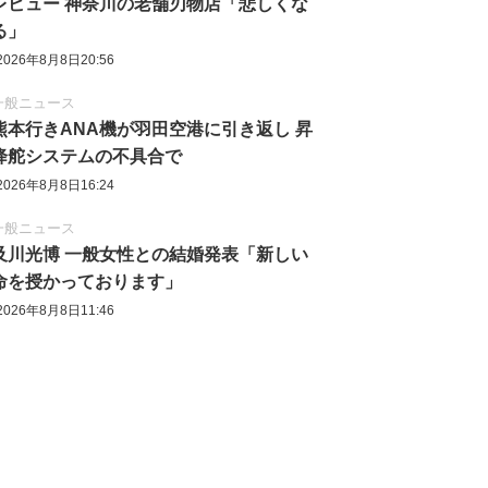
レビュー 神奈川の老舗刃物店「悲しくな
る」
2026年8月8日20:56
一般ニュース
熊本行きANA機が羽田空港に引き返し 昇
降舵システムの不具合で
2026年8月8日16:24
一般ニュース
及川光博 一般女性との結婚発表「新しい
命を授かっております」
2026年8月8日11:46