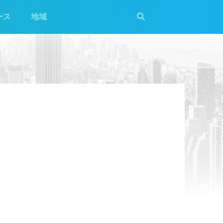
ース
地域