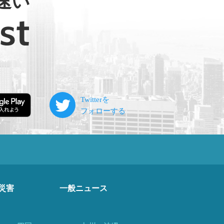
速い
災害
一般ニュース