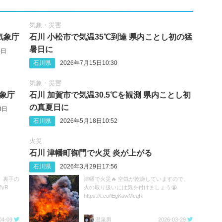
気象・災害
気象庁
石川 小松市で気温35℃到達 県内ことし初の猛
暑日に
4日
石川県
2026年7月15日10:30
気象・災害
気象庁
石川 加賀市で気温30.5℃を観測 県内ことし初
の真夏日に
0日
石川県
2026年5月18日10:52
火災
石川 津幡町御門で火災 炎が上がる
石川県
2026年3月29日17:56
、裏手の
津幡で火災🔥 空気が乾燥していますので、
ZyR
火の取り扱いには気を付けましょう😭
https://t.co/lEgKuwMcqR
04-09
温泉男
2026-03-29