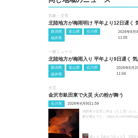
気象・災害
北陸地方が梅雨明け 平年より12日遅く 
新潟県
富山県
石川県
2026年8月
11:05
福井県
一般ニュース
北陸地方が梅雨入り 平年より9日遅く 
新潟県
富山県
石川県
2026年6月2
11:04
福井県
火災
金沢市畝田東で火災 火の粉が舞う
石川県
2026年4月9日1:59
消防車が近所に停まったと思ったら
家が燃えてた… https://t.co/mVaRoqj
暁ｃｈ【あかつきｃｈ】
2026-