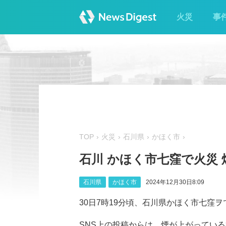
火災
事
TOP
火災
石川県
かほく市
石川 かほく市七窪で火災 
石川県
かほく市
2024年12月30日8:09
30日7時19分頃、石川県かほく市七窪
SNS上の投稿からは、煙が上がってい