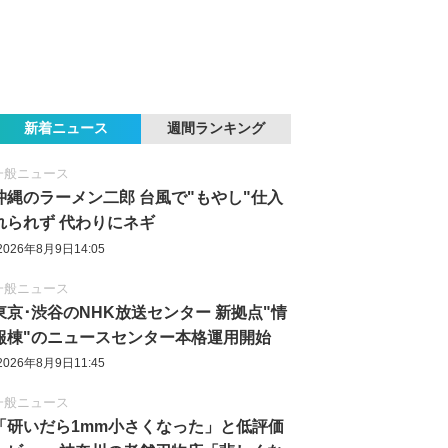
新着ニュース
週間ランキング
一般ニュース
沖縄のラーメン二郎 台風で"もやし"仕入
れられず 代わりにネギ
2026年8月9日14:05
一般ニュース
東京‪･‬渋谷のNHK放送センター 新拠点"情
報棟"のニュースセンター本格運用開始
2026年8月9日11:45
一般ニュース
「研いだら1mm小さくなった」と低評価