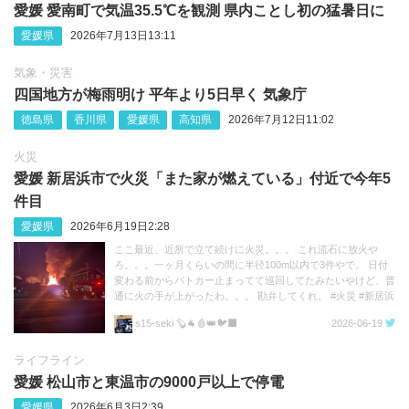
愛媛 愛南町で気温35.5℃を観測 県内ことし初の猛暑日に
愛媛県
2026年7月13日13:11
気象・災害
四国地方が梅雨明け 平年より5日早く 気象庁
徳島県
香川県
愛媛県
高知県
2026年7月12日11:02
火災
愛媛 新居浜市で火災「また家が燃えている」付近で今年5
件目
愛媛県
2026年6月19日2:28
ここ最近、近所で立て続けに火災。。。 これ流石に放火や
ろ。。。一ヶ月くらいの間に半径100m以内で3件やで。 日付
変わる前からパトカー止まってて巡回してたみたいやけど、普
通に火の手が上がったわ。。。 勘弁してくれ。 #火災 #新居浜
https://t.co/c0klsxovyc
s15-seki 🦫🐐🩸👑🐦‍⬛
2026-06-19
ライフライン
愛媛 松山市と東温市の9000戸以上で停電
愛媛県
2026年6月3日2:39