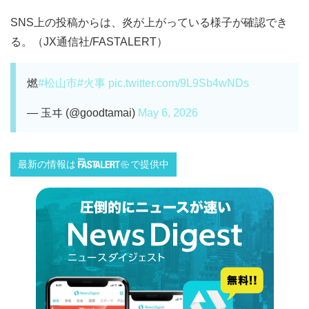
SNS上の投稿からは、炎が上がっている様子が確認でき
る。（JX通信社/FASTALERT）
燃
#松山市
#火事
pic.twitter.com/9L9Sb4wNDs
— 玉ヰ (@goodtamai)
May 6, 2026
最新の情報は
で提供中