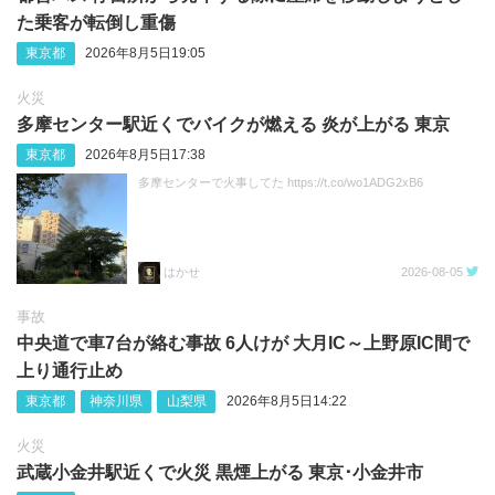
た乗客が転倒し重傷
東京都
2026年8月5日19:05
火災
多摩センター駅近くでバイクが燃える 炎が上がる 東京
東京都
2026年8月5日17:38
多摩センターで火事してた https://t.co/wo1ADG2xB6
はかせ
2026-08-05
事故
中央道で車7台が絡む事故 6人けが 大月IC～上野原IC間で
上り通行止め
東京都
神奈川県
山梨県
2026年8月5日14:22
火災
武蔵小金井駅近くで火災 黒煙上がる 東京･小金井市