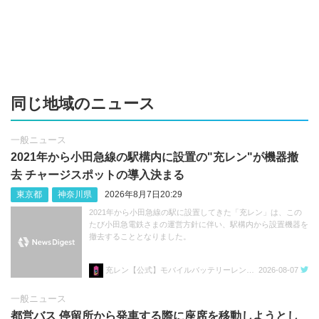
同じ地域のニュース
一般ニュース
2021年から小田急線の駅構内に設置の"充レン"が機器撤
去 チャージスポットの導入決まる
東京都
神奈川県
2026年8月7日20:29
2021年から小田急線の駅に設置してきた「充レン」は、この
たび小田急電鉄さまの運営方針に伴い、駅構内から設置機器を
撤去することとなりました。
充レン【公式】モバイルバッテリーレンタル
2026-08-07
一般ニュース
都営バス 停留所から発車する際に座席を移動しようとし