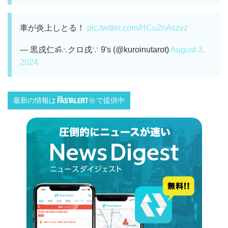
車が炎上しとる！
pic.twitter.com/HCu2nAszvz
— 黒戌仁ॐ∴クロ戌∵ 9′s (@kuroinutarot)
August 3,
2024
最新の情報は
で提供中