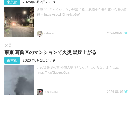
東京都
2026年8月3日23:18
火事だ...えっぐいくらい煙出てる... 武蔵小金井と東小金井の間
辺り https://t.co/H5ime6xpSW
satokan
2026-08-03
火災
東京 葛飾区のマンションで火災 黒煙上がる
東京都
2026年8月1日14:49
この猛暑で火事 怪我人等ひどいことにならないように🙏
https://t.co/SqqeebSdaI
susupapa
2026-08-01