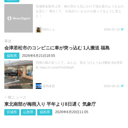
宮城県名取市上空、南の空から北にかけて流れ星のようなもの
を見た！ 青白くて、火花みたいなものも散ってるように見え
た！
RENくん
2026-07-10
事故
会津若松市のコンビニに車が突っ込む 1人搬送 福島
福島県
2026年6月21日18:55
同僚の家の近くにて。みんな、気をつけようね #事故 #会津若
松 https://t.co/njYPmDA6aR
虚弱体質
2026-06-21
一般ニュース
東北南部が梅雨入り 平年より8日遅く 気象庁
宮城県
山形県
福島県
2026年6月20日11:05