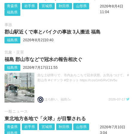
青森県
岩手県
宮城県
秋田県
山形県
2026年8月4日
11:04
福島県
事故
郡山駅近くで車とバイクの事故 3人搬送 福島
福島県
2026年8月2日0:40
気象・災害
福島 郡山市などで冠水の報告相次ぐ
福島県
2026年7月17日11:55
急な土砂降りで、市内あちこちで冠水状態。お気をつけて。 #
郡山市 #イマソラ #空ネット https://t.co/1mGRvCbV5u
ほろ酔い、福島🍶
2026-07-17
一般ニュース
東北地方各地で「火球」が目撃される
青森県
岩手県
宮城県
秋田県
山形県
2026年7月10日
3:04
福島県