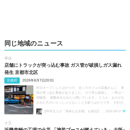
同じ地域のニュース
事故
店舗にトラックが突っ込む事故 ガス管が破損しガス漏れ
発生 京都市北区
京都府
2026年8月7日20:01
昨日オープンしたばかりの、 近くのカフェの店舗さんに、 車
両が突っ込む事故がありました。 ガス管も破損し、 一帯は一
時騒然。 避難命令も出たと聞いています。 どうか、おけがを
された方がいらっしゃらないことを願うばかりです。 行灯の
点灯式は明日8月8日(土)に 延期となりました。
【料亭主人が「美味なる京都」を発信】さくらい のぼる 京都上賀茂 料亭主人兼料理人
2026-08-07
https://t.co/jcwPJIQv22 https://t.co/GaPGD6hgxg
火災
近畿車輛の工場で火災 「塗装ブースが燃えている」 大阪･