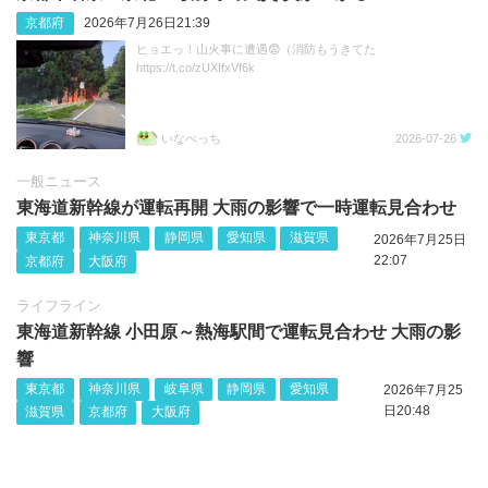
京都府
2026年7月26日21:39
ヒョエっ！山火事に遭遇😨（消防もうきてた
https://t.co/zUXIfxVf6k
いなぺっち
2026-07-26
一般ニュース
東海道新幹線が運転再開 大雨の影響で一時運転見合わせ
東京都
神奈川県
静岡県
愛知県
滋賀県
2026年7月25日
22:07
京都府
大阪府
ライフライン
東海道新幹線 小田原～熱海駅間で運転見合わせ 大雨の影
響
東京都
神奈川県
岐阜県
静岡県
愛知県
2026年7月25
日20:48
滋賀県
京都府
大阪府