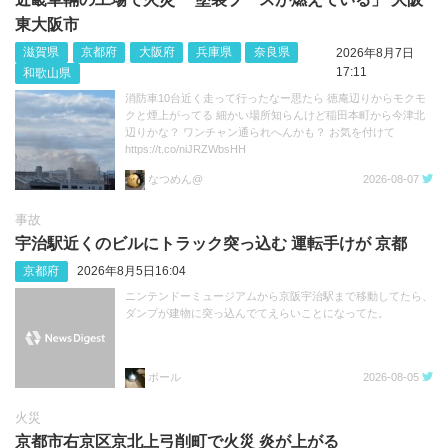
東大阪市
滋賀県
京都府
大阪府
兵庫県
奈良県
2026年8月7日
17:11
和歌山県
消防車10台近く走って行ったなー思たら 徳庵辺りからモクモ
クと煙上がってる 細かい場所知らんけど稲田本町から今津北
辺りかな？ ワンチャン通られへんかも？ お気を付けて
https://t.co/niJRZWbsHH
なつめん@
2026-08-07
事故
宇治駅近くのビルにトラック突っ込む 運転手けが 京都
京都府
2026年8月5日16:04
ニンテンドーミュージアムから京阪宇治駅まで移動してたら、
ダンプが建物に突っ込んでてえらいことになってた。
ボール
2026-08-05
火災
京都市右京区京北上弓削町で火災 炎が上がる