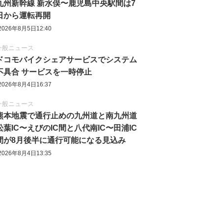
九州新幹線 新水俣〜鹿児島中央駅間は7
日から運転再開
2026年8月5日12:40
一般ニュース
ドコモバイクシェアサービスでシステム
不具合 サービスを一時停止
2026年8月4日16:37
一般ニュース
熊本地震で通行止めの九州道と南九州道
松葉IC〜えびのIC間と八代南IC〜田浦IC
間が8月後半に通行可能になる見込み
2026年8月4日13:35