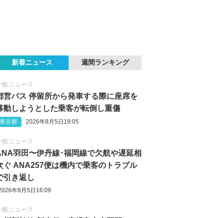
新着ニュース
週間ランキング
一般ニュース
都営バス 停留所から発車する際に座席を
移動しようとした乗客が転倒し重傷
東京都
2026年8月5日19:05
一般ニュース
ANA羽田〜伊丹線･福岡線で欠航や遅延相
次ぐ ANA257便は機内で乗客のトラブル
で引き返し
2026年8月5日16:09
一般ニュース