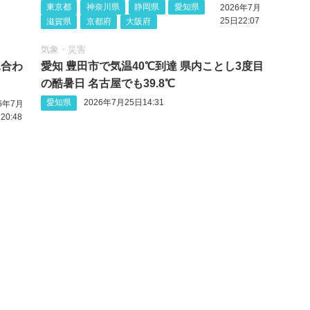
東京都
神奈川県
静岡県
愛知県
2026年7月
25日22:07
滋賀県
京都府
大阪府
気象・災害
見合わ
愛知 豊田市で気温40℃到達 県内ことし3度目
の酷暑日 名古屋でも39.8℃
愛知県
2026年7月25日14:31
26年7月
20:48