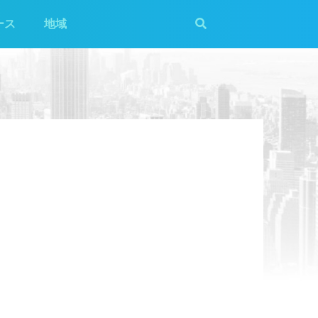
ース
地域