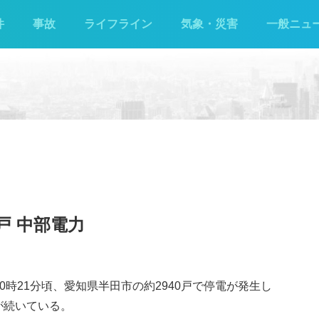
件
事故
ライフライン
気象・災害
一般ニュ
0戸 中部電力
0時21分頃、愛知県半田市の約2940戸で停電が発生し
電が続いている。