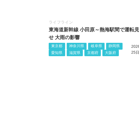
ライフライン
東海道新幹線 小田原～熱海駅間で運転
せ 大雨の影響
東京都
神奈川県
岐阜県
静岡県
20
25日
愛知県
滋賀県
京都府
大阪府