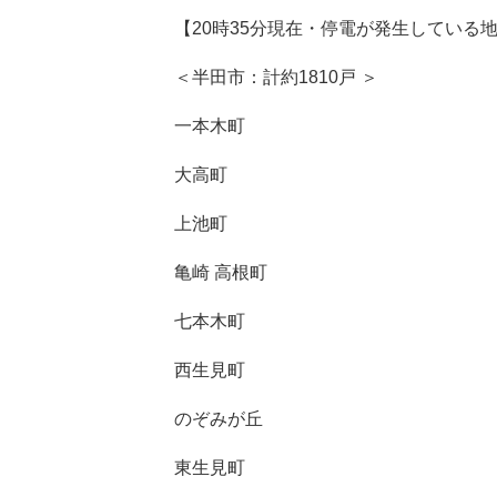
【20時35分現在・停電が発生している
＜半田市：計約1810戸 ＞
一本木町
大高町
上池町
亀崎 高根町
七本木町
西生見町
のぞみが丘
東生見町