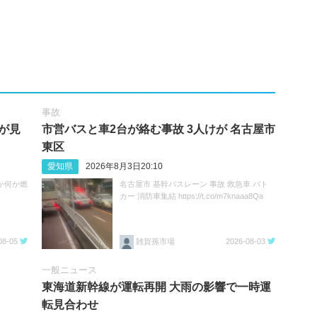
事故
が見
市営バスと車2台が絡む事故 3人けが 名古屋市
東区
愛知県
2026年8月3日20:10
か何か燃
名古屋市 基幹バスレーン 事故 救急車 パト
カー 消防車集結 https://t.co/m7knaaa8Qa
08-05
雑賀孫市場
2026-08-03
一般ニュース
東海道新幹線が運転再開 大雨の影響で一時運
転見合わせ