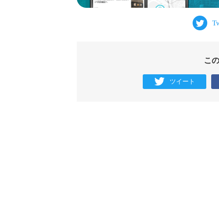
こ
ツイート