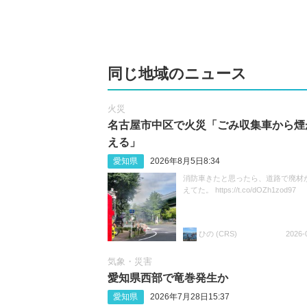
同じ地域のニュース
火災
名古屋市中区で火災「ごみ収集車から煙
える」
愛知県
2026年8月5日8:34
消防車きたと思ったら、道路で廃材
えてた。 https://t.co/dOZh1zod97
ひの (CRS)
2026-
気象・災害
愛知県西部で竜巻発生か
愛知県
2026年7月28日15:37