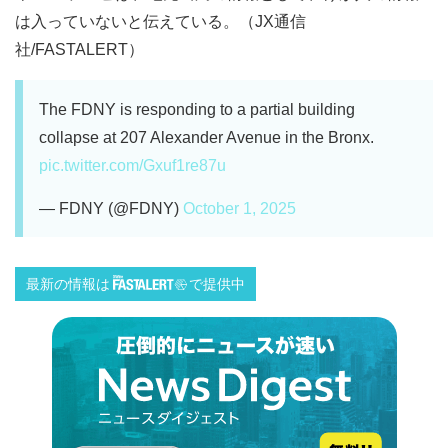
は入っていないと伝えている。（JX通信
社/FASTALERT）
The FDNY is responding to a partial building
collapse at 207 Alexander Avenue in the Bronx.
pic.twitter.com/Gxuf1re87u
— FDNY (@FDNY)
October 1, 2025
最新の情報は
で提供中