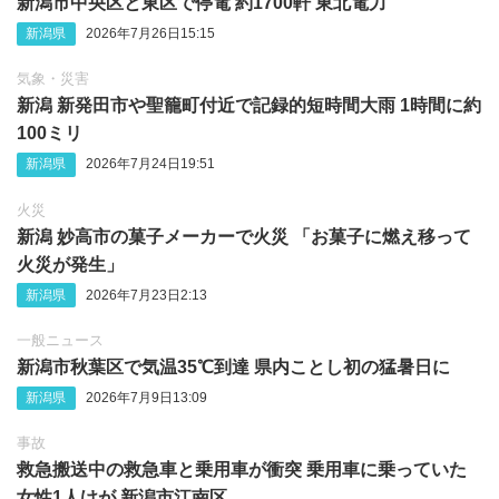
新潟市中央区と東区で停電 約1700軒 東北電力
新潟県
2026年7月26日15:15
気象・災害
新潟 新発田市や聖籠町付近で記録的短時間大雨 1時間に約
100ミリ
新潟県
2026年7月24日19:51
火災
新潟 妙高市の菓子メーカーで火災 「お菓子に燃え移って
火災が発生」
新潟県
2026年7月23日2:13
一般ニュース
新潟市秋葉区で気温35℃到達 県内ことし初の猛暑日に
新潟県
2026年7月9日13:09
事故
救急搬送中の救急車と乗用車が衝突 乗用車に乗っていた
女性1人けが 新潟市江南区