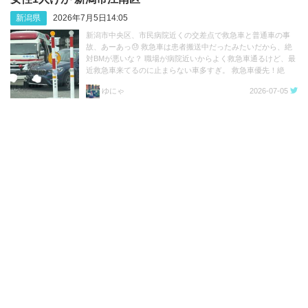
新潟県
2026年7月5日14:05
新潟市中央区、市民病院近くの交差点で救急車と普通車の事
故、あーあっ😓 救急車は患者搬送中だったみたいだから、絶
対BMが悪いな？ 職場が病院近いからよく救急車通るけど、最
近救急車来てるのに止まらない車多すぎ。 救急車優先！絶
対！！ https://t.co/3n36g2eYRP
ゆにゃ
2026-07-05